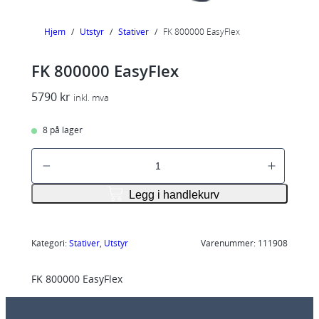
Hjem
/
Utstyr
/
Stativer
/
FK 800000 EasyFlex
FK 800000 EasyFlex
5790
kr
inkl. mva
8 på lager
F
K
8
Legg i handlekurv
0
0
0
Kategori:
Stativer
, 
Utstyr
Varenummer:
111908
0
FK 800000 EasyFlex
0
E
a