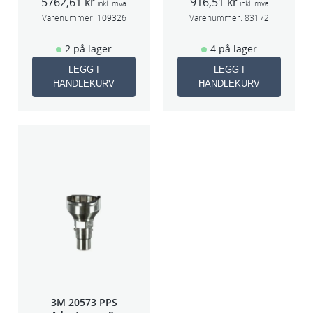
5762,61
kr
916,51
kr
HGP
50663
inkl. mva
inkl. mva
Varenummer:
109326
Varenummer:
83172
2 på lager
4 på lager
LEGG I
LEGG I
HANDLEKURV
HANDLEKURV
3M 20573 PPS