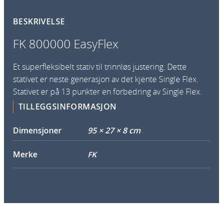
s
BESKRIVELSE
y
F
FK 800000 EasyFlex
l
e
Et superfleksibelt stativ til trinnløs justering. Dette
x
stativet er neste generasjon av det kjente Single Flex.
a
Stativet er på 13 punkter en forbedring av Single Flex.
n
TILLEGGSINFORMASJON
t
a
Dimensjoner
95 × 27 × 8 cm
l
l
Merke
FK