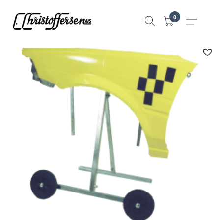
Hopp
0
til
innhold