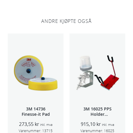
ANDRE KJØPTE OGSÅ
3M 14736
3M 16025 PPS
Finesse-it Pad
Holder
f/lakksprøyte
273,55
kr
915,10
kr
inkl. mva
inkl. mva
Varenummer:
13715
Varenummer:
16025