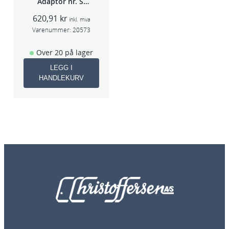
Adaptor nr. S-
40A (Sata 5000)
620,91
kr
inkl. mva
Varenummer:
20573
Over 20 på lager
LEGG I
HANDLEKURV