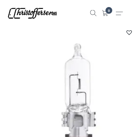
Hopp
0
til
innhold