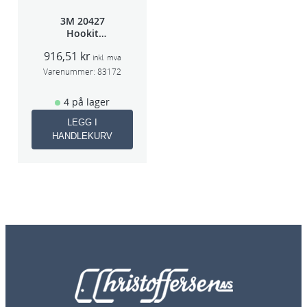
3M 20427
Hookit
Bakplate for
916,51
kr
50663
inkl. mva
Varenummer:
83172
4 på lager
LEGG I
HANDLEKURV