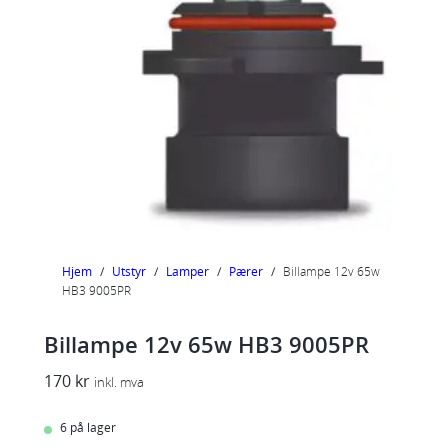
Hjem
/
Utstyr
/
Lamper
/
Pærer
/
Billampe 12v 65w
HB3 9005PR
Billampe 12v 65w HB3 9005PR
170
kr
inkl. mva
6 på lager