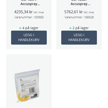
Accuspray
Accuspray
sprøytepistol
Spray gun kit
4235,34
kr
5762,61
kr
HG14
HGP
inkl. mva
inkl. mva
Varenummer:
103563
Varenummer:
109326
4 på lager
2 på lager
LEGG I
LEGG I
HANDLEKURV
HANDLEKURV