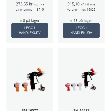
f/lakksprøyte
273,55
kr
915,10
kr
inkl. mva
inkl. mva
Varenummer:
13715
Varenummer:
16025
8 på lager
15 på lager
LEGG I
LEGG I
HANDLEKURV
HANDLEKURV
3M 16577
3M 16587