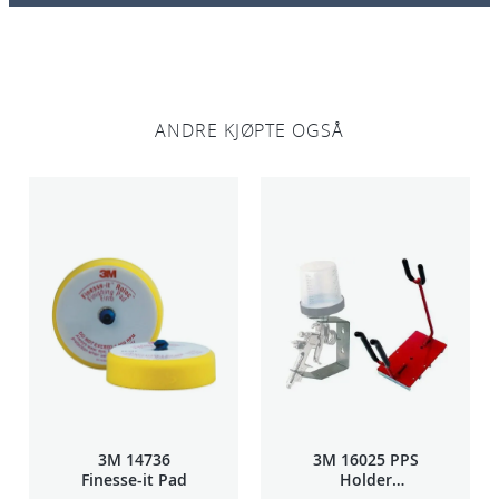
0
0
5
P
ANDRE KJØPTE OGSÅ
R
a
n
t
a
l
l
3M 14736
3M 16025 PPS
Finesse-it Pad
Holder