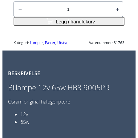
B
i
l
Legg i handlekurv
l
a
m
Kategori:
Lamper
, 
Pærer
, 
Utstyr
Varenummer:
81763
p
e
1
BESKRIVELSE
2
v
Billampe 12v 65w HB3 9005PR
6
5
Osram original halogenpære
w
H
12v
B
65w
3
9