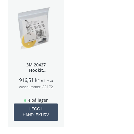
3M 20427
Hookit
Bakplate for
916,51
kr
50663
inkl. mva
Varenummer:
83172
4 på lager
LEGG I
HANDLEKURV