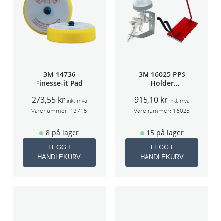
n
t
a
l
l
3M 14736
3M 16025 PPS
Finesse-it Pad
Holder
f/lakksprøyte
273,55
kr
915,10
kr
inkl. mva
inkl. mva
Varenummer:
13715
Varenummer:
16025
8 på lager
15 på lager
LEGG I
LEGG I
HANDLEKURV
HANDLEKURV