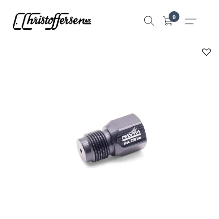
Hopp
0
til
innhold