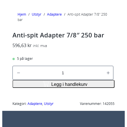
Hjem
/
Utstyr
/
Adaptere
/
Anti-spit Adapter 7/8″ 250
bar
Anti-spit Adapter 7/8″ 250 bar
596,63
kr
inkl. mva
5 på lager
A
n
t
Legg i handlekurv
i
-
s
Kategori:
Adaptere
, 
Utstyr
Varenummer:
142055
p
i
t