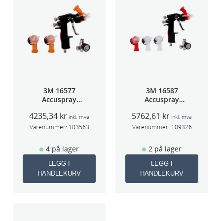
3M 16577
3M 16587
Accuspray
Accuspray
sprøytepistol
Spray gun kit
4235,34
kr
5762,61
kr
HG14
HGP
inkl. mva
inkl. mva
Varenummer:
103563
Varenummer:
109326
4 på lager
2 på lager
LEGG I
LEGG I
HANDLEKURV
HANDLEKURV