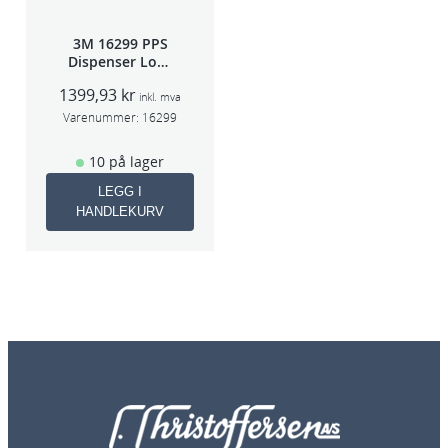
3M 16299 PPS
Dispenser Lokk
(Large,Std og
1399,93
kr
Midi)
inkl. mva
Varenummer:
16299
10 på lager
LEGG I
HANDLEKURV