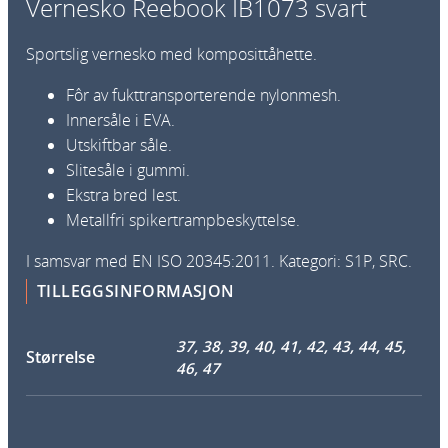
Vernesko Reebook IB1073 svart
b
o
Sportslig vernesko med komposittåhette.
o
k
Fôr av fukttransporterende nylonmesh.
I
Innersåle i EVA.
B
Utskiftbar såle.
1
Slitesåle i gummi.
0
Ekstra bred lest.
7
Metallfri spikertrampbeskyttelse.
3
I samsvar med EN ISO 20345:2011. Kategori: S1P, SRC.
s
v
TILLEGGSINFORMASJON
a
r
37, 38, 39, 40, 41, 42, 43, 44, 45,
Størrelse
t
46, 47
a
n
t