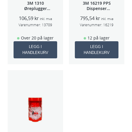
3M 1310
3M 16219 PPS
Øreplugger
Dispenser
m/bøyle
Beger
106,59
kr
795,54
kr
(Large,Std og
inkl. mva
inkl. mva
Midi)
Varenummer:
13709
Varenummer:
16219
Over 20 på lager
12 på lager
LEGG I
LEGG I
HANDLEKURV
HANDLEKURV