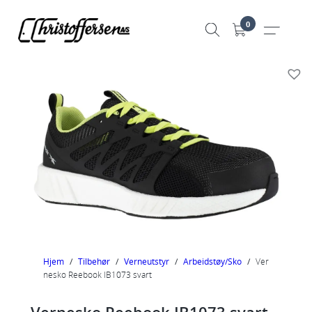
Hopp
0
til
innhold
Hjem
/
Tilbehør
/
Verneutstyr
/
Arbeidstøy/Sko
/
Ver
nesko Reebook IB1073 svart