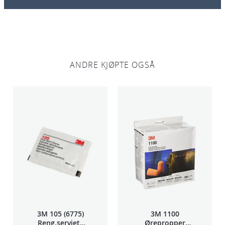
a
l
l
ANDRE KJØPTE OGSÅ
3M 105 (6775)
3M 1100
Reng.serviett
Ørepropper