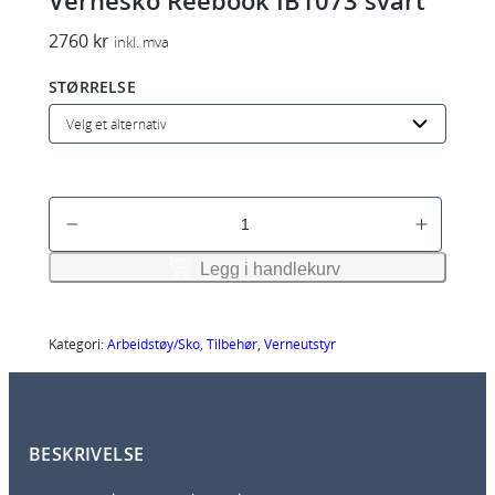
Vernesko Reebook IB1073 svart
2760
kr
inkl. mva
STØRRELSE
V
e
r
Legg i handlekurv
n
e
s
Kategori:
Arbeidstøy/Sko
, 
Tilbehør
, 
Verneutstyr
k
o
R
BESKRIVELSE
e
e