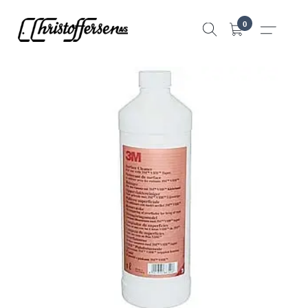
Hopp
0
til
innhold