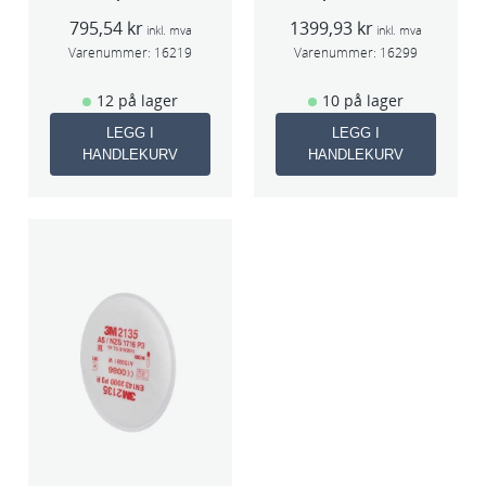
Beger
(Large,Std og
795,54
kr
1399,93
kr
(Large,Std og
Midi)
inkl. mva
inkl. mva
Midi)
Varenummer:
16219
Varenummer:
16299
12 på lager
10 på lager
LEGG I
LEGG I
HANDLEKURV
HANDLEKURV