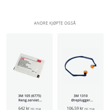
ANDRE KJØPTE OGSÅ
3M 105 (6775)
3M 1310
Reng.serviett
Øreplugger
PK à 40stk
m/bøyle
642
kr
106,59
kr
inkl. mva
inkl. mva