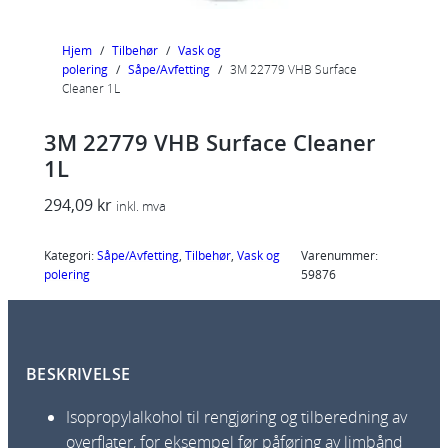
Hjem
/
Tilbehør
/
Vask og
polering
/
Såpe/Avfetting
/
3M 22779 VHB Surface
Cleaner 1L
3M 22779 VHB Surface Cleaner
1L
294,09
kr
inkl. mva
Kategori:
Såpe/Avfetting
, 
Tilbehør
, 
Vask og
Varenummer:
polering
59876
BESKRIVELSE
Isopropylalkohol til rengjøring og tilberedning av
overflater, for eksempel før påføring av limbånd