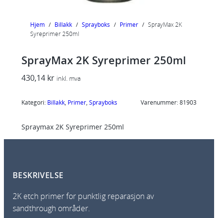
Hjem
/
Billakk
/
Sprayboks
/
Primer
/
SprayMax 2K
Syreprimer 250ml
SprayMax 2K Syreprimer 250ml
430,14
kr
inkl. mva
Kategori:
Billakk
, 
Primer
, 
Sprayboks
Varenummer:
81903
Spraymax 2K Syreprimer 250ml
BESKRIVELSE
2K etch primer for punktlig reparasjon av
sandthrough
områder.