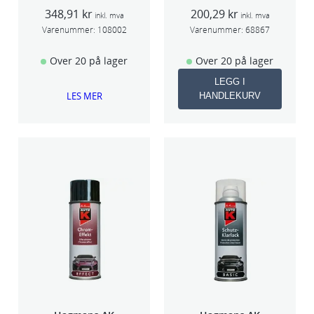
seam sealer
ing Rød 400ml
348,91
kr
200,29
kr
TSP 030
inkl. mva
inkl. mva
Varenummer:
108002
Varenummer:
68867
Over 20 på lager
Over 20 på lager
LEGG I
LES MER
HANDLEKURV