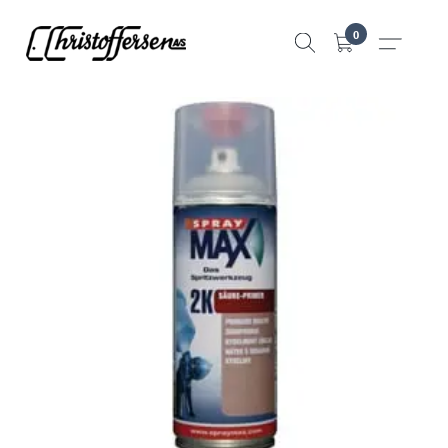
Hopp
0
til
innhold