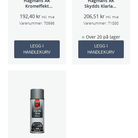
Hagmans AK
Hagmans AK
Kromeffekt
Skydds Klarlakk
Silver
Halvmatt 400ml
192,40
kr
206,51
kr
inkl. mva
inkl. mva
Varenummer:
70996
Varenummer:
71080
Over 20 på lager
LEGG I
LEGG I
HANDLEKURV
HANDLEKURV