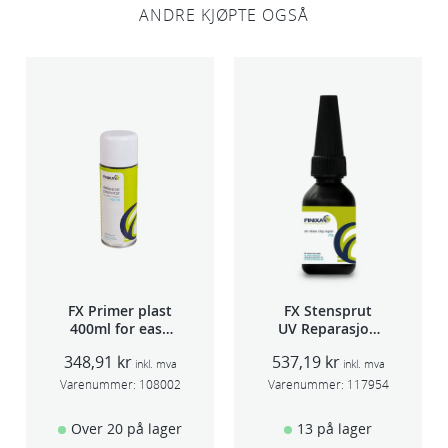
ANDRE KJØPTE OGSÅ
FX Primer plast
FX Stensprut
400ml for easy
UV Reparasjon
seam sealer
SCU 20
348,91
kr
537,19
kr
TSP 030
inkl. mva
inkl. mva
Varenummer:
108002
Varenummer:
117954
Over 20 på lager
13 på lager