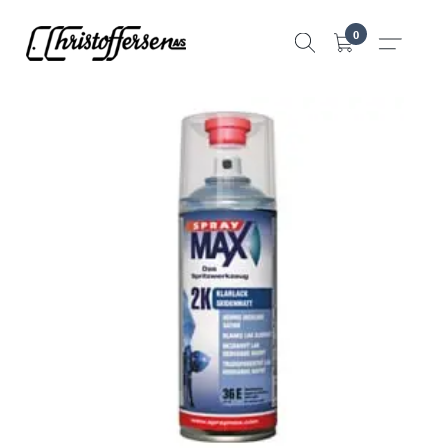
Hopp
0
til
innhold