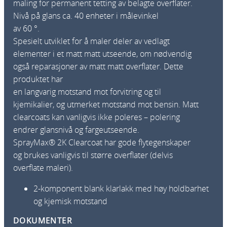
maling for permanent tetting av belagte overflater.
Nivå på glans ca.
40 enheter i målevinkel
av 60 °.
Spesielt utviklet for å maler deler av vedlagt
elementer i et matt matt utseende, om nødvendig
også reparasjoner av matt matt overflater.
Dette
produktet har
en langvarig motstand mot forvitring og til
kjemikalier, og utmerket motstand mot bensin.
Matt
clearcoats kan vanligvis ikke poleres – polering
endrer glansnivå og fargeutseende.
SprayMax® 2K Clearcoat har gode flytegenskaper
og brukes vanligvis til større overflater (delvis
overflate maleri).
2-komponent blank klarlakk med høy
holdbarhet
og kjemisk motstand
DOKUMENTER