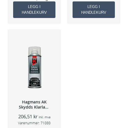
LEGG I
LEGG I
HANDLEKURV
HANDLEKURV
Hagmans AK
Skydds Klarlakk
Halvmatt 400ml
206,51
kr
inkl. mva
Varenummer:
71080