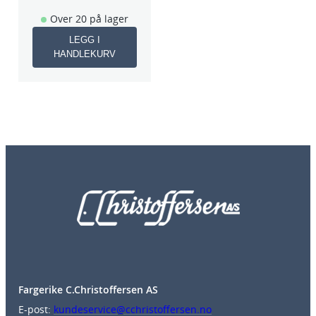
Over 20 på lager
LEGG I
HANDLEKURV
Fargerike C.Christoffersen AS
E-post:
kundeservice@cchristoffersen.no