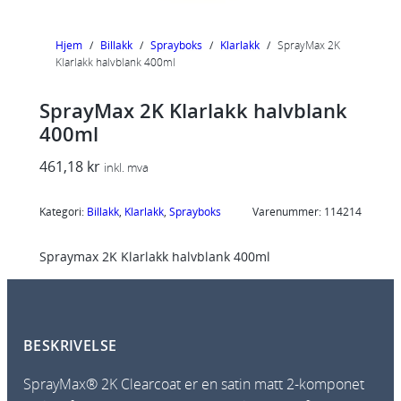
Hjem
/
Billakk
/
Sprayboks
/
Klarlakk
/
SprayMax 2K
Klarlakk halvblank 400ml
SprayMax 2K Klarlakk halvblank
400ml
461,18
kr
inkl. mva
Kategori:
Billakk
, 
Klarlakk
, 
Sprayboks
Varenummer:
114214
Spraymax 2K Klarlakk halvblank 400ml
BESKRIVELSE
SprayMax® 2K Clearcoat er en satin matt 2-komponet