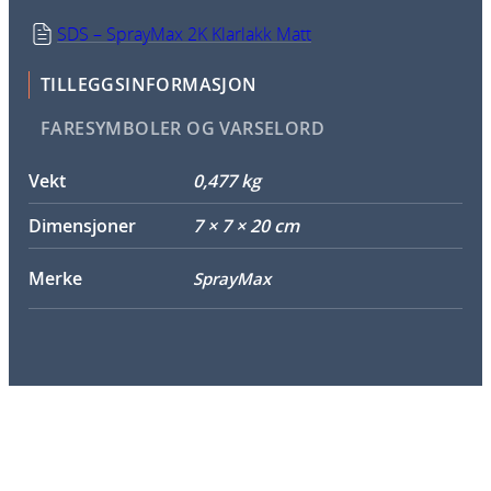
SDS – SprayMax 2K Klarlakk Matt
TILLEGGSINFORMASJON
FARESYMBOLER OG VARSELORD
Vekt
0,477 kg
Dimensjoner
7 × 7 × 20 cm
Merke
SprayMax