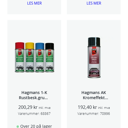
LES MER
LES MER
Hagmans 1-K
Hagmans AK
Rustbesk.grunn
Kromeffekt
ing Rød 400ml
Silver
200,29
kr
192,40
kr
inkl. mva
inkl. mva
Varenummer:
68867
Varenummer:
70996
Over 20 på lager