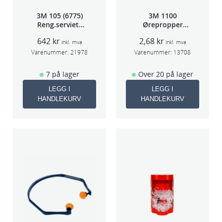
3M 105 (6775)
3M 1100
Reng.serviett
Ørepropper
PK à 40stk
Par(200)
642
kr
2,68
kr
inkl. mva
inkl. mva
Varenummer:
21978
Varenummer:
13708
7 på lager
Over 20 på lager
LEGG I
LEGG I
HANDLEKURV
HANDLEKURV