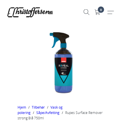
Hopp
0
til
innhold
Hjem
/
Tilbehør
/
Vask og
polering
/
Såpe/Avfetting
/
Rupes Surface Remover
strong Blå 750ml