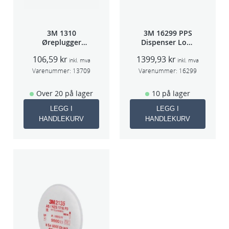
3M 1310
3M 16299 PPS
Øreplugger
Dispenser Lokk
m/bøyle
(Large,Std og
106,59
kr
1399,93
kr
Midi)
inkl. mva
inkl. mva
Varenummer:
13709
Varenummer:
16299
Over 20 på lager
10 på lager
LEGG I
LEGG I
HANDLEKURV
HANDLEKURV