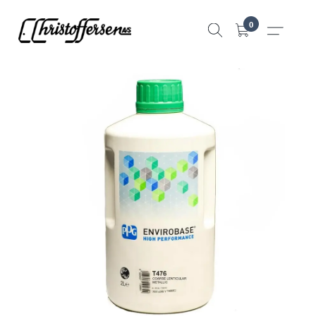
Hopp
0
til
innhold