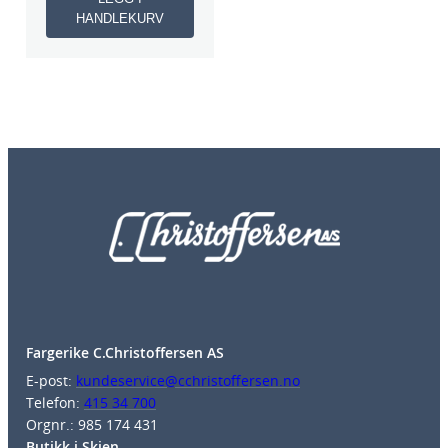
HANDLEKURV
Fargerike C.Christoffersen AS
E-post:
kundeservice@cchristoffersen.no
Telefon:
415 34 700
Orgnr.: 985 174 431
Butikk i Skien