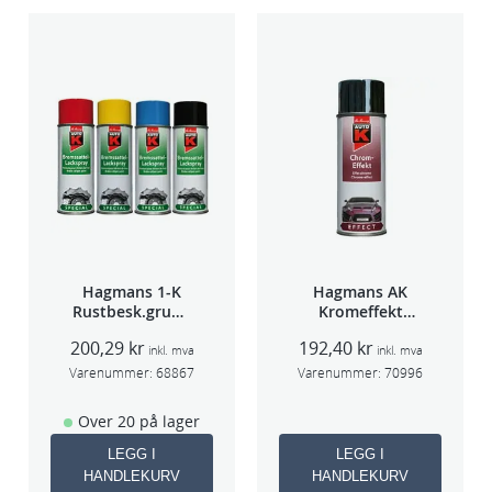
Hagmans 1-K
Hagmans AK
Rustbesk.grunn
Kromeffekt
ing Rød 400ml
Silver
200,29
kr
192,40
kr
inkl. mva
inkl. mva
Varenummer:
68867
Varenummer:
70996
Over 20 på lager
LEGG I
LEGG I
HANDLEKURV
HANDLEKURV