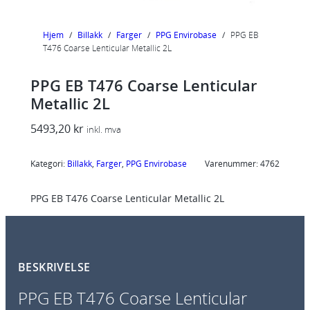
Hjem
/
Billakk
/
Farger
/
PPG Envirobase
/
PPG EB
T476 Coarse Lenticular Metallic 2L
PPG EB T476 Coarse Lenticular
Metallic 2L
5493,20
kr
inkl. mva
Kategori:
Billakk
, 
Farger
, 
PPG Envirobase
Varenummer:
4762
PPG EB T476 Coarse Lenticular Metallic 2L
BESKRIVELSE
PPG EB T476 Coarse Lenticular