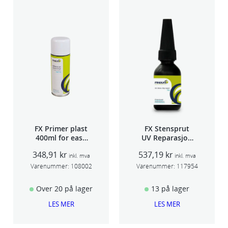
FX Primer plast
FX Stensprut
400ml for easy
UV Reparasjon
seam sealer
SCU 20
348,91
kr
537,19
kr
TSP 030
inkl. mva
inkl. mva
Varenummer:
108002
Varenummer:
117954
Over 20 på lager
13 på lager
LES MER
LES MER