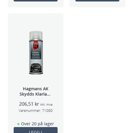
Hagmans AK
Skydds Klarlakk
Halvmatt 400ml
206,51
kr
inkl. mva
Varenummer:
71080
Over 20 på lager
LEGG I