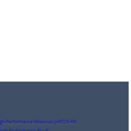
gh-Performance-Basecoat.pdf
229 KB
 High Performance BLUE