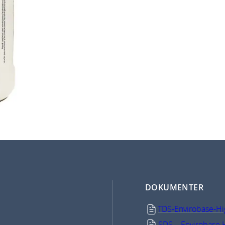
DOKUMENTER
TDS-Envirobase-Hi
SDS – Envirobase