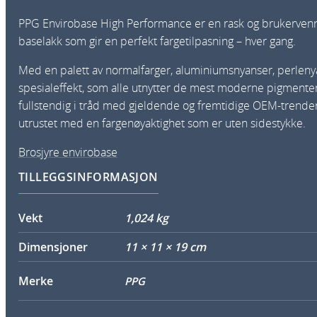
PPG Envirobase High Performance er en rask og brukervenn
baselakk som gir en perfekt fargetilpasning – hver gang.
Med en palett av normalfarger, aluminiumsnyanser, perlen
spesialeffekt, som alle utnytter de mest moderne pigment
fullstendig i tråd med gjeldende og fremtidige OEM-trende
utrustet med en fargenøyaktighet som er uten sidestykke.
Brosjyre envirobase
TILLEGGSINFORMASJON
Vekt
1,024 kg
Dimensjoner
11 × 11 × 19 cm
Merke
PPG