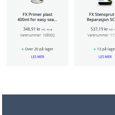
FX Primer plast
FX Stensprut
400ml for easy seam
Reparasjon SC
sealer TSP 030
348,91
kr
537,19
kr
inkl. mva
inkl.
Varenummer:
108002
Varenummer:
11
Over 20 på lager
13 på lage
LES MER
LES MER