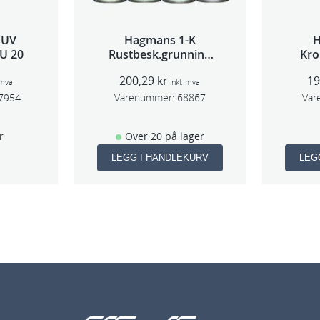
 UV
Hagmans 1-K
U 20
Rustbesk.grunning
Kro
Rød 400ml
200,29
kr
1
 mva
inkl. mva
7954
Varenummer:
68867
Var
r
Over 20 på lager
LEGG I HANDLEKURV
LEG