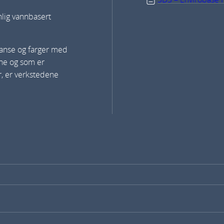
lig vannbasert
yanse og farger med
ene og som er
r, er verkstedene