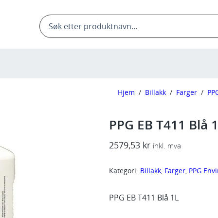
Products
search
Hjem
/
Billakk
/
Farger
/
PP
PPG EB T411 Blå 
2579,53
kr
inkl. mva
Kategori:
Billakk
, 
Farger
, 
PPG Envi
PPG EB T411 Blå 1L