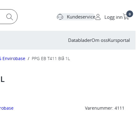
0
Kundeservice
Logg inn
Datablader
Om oss
Kursportal
G Envirobase
/
PPG EB T411 Blå 1L
1L
robase
Varenummer:
4111