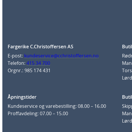
Fargerike C.Christoffersen AS
Buti
E-post:
kundeservice@cchristoffersen.no
Rødm
Telefon:
415 34 700
Man-
Orgnr.: 985 174 431
Tors
Lørd
Åpningstider
Buti
Kundeservice og varebestilling: 08.00 – 16.00
Skip
Proffavdeling: 07.00 – 15.00
Man-
Lørd