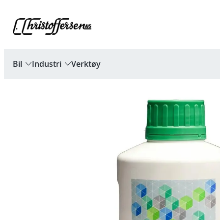
Hopp
til
innhold
Bil
Industri
Verktøy