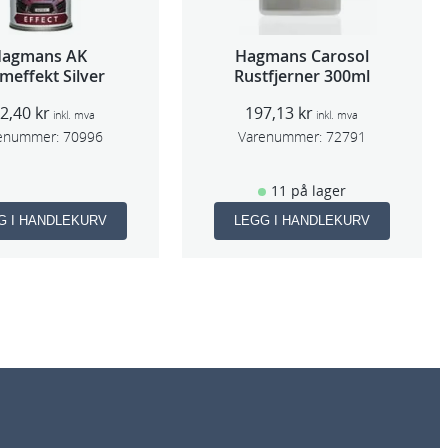
Hagmans AK
Hagmans Carosol
meffekt Silver
Rustfjerner 300ml
92,40
kr
197,13
kr
inkl. mva
inkl. mva
enummer:
70996
Varenummer:
72791
11 på lager
G I HANDLEKURV
LEGG I HANDLEKURV