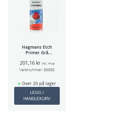
Hagmans Etch
Primer Grå
400ml
201,16
kr
inkl. mva
Varenummer:
68868
Over 20 på lager
LEGG I
HANDLEKURV