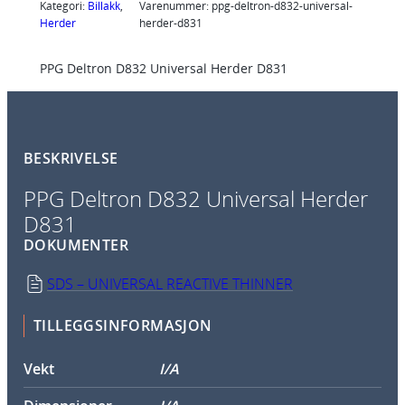
l
Kategori:
Billakk
, 
Varenummer:
ppg-deltron-d832-universal-
Herder
herder-d831
t
r
PPG Deltron D832 Universal Herder D831
o
n
D
8
BESKRIVELSE
3
2
PPG Deltron D832 Universal Herder
U
D831
n
DOKUMENTER
i
v
SDS – UNIVERSAL REACTIVE THINNER
e
r
TILLEGGSINFORMASJON
s
Vekt
I/A
a
l