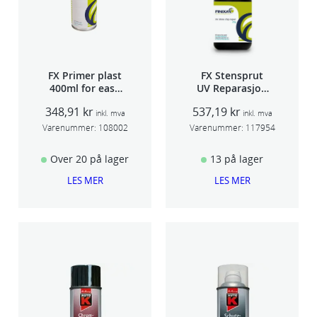
FX Primer plast
FX Stensprut
400ml for easy
UV Reparasjon
seam sealer
SCU 20
348,91
kr
537,19
kr
TSP 030
inkl. mva
inkl. mva
Varenummer:
108002
Varenummer:
117954
Over 20 på lager
13 på lager
LES MER
LES MER