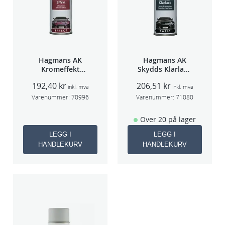
Hagmans AK
Hagmans AK
Kromeffekt
Skydds Klarlakk
Silver
Halvmatt 400ml
192,40
kr
206,51
kr
inkl. mva
inkl. mva
Varenummer:
70996
Varenummer:
71080
Over 20 på lager
LEGG I
LEGG I
HANDLEKURV
HANDLEKURV