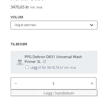
3470,65
kr
inkl. mva
VOLUM
TILBEHØR
PPG Deltron D831 Universal Wash
Primer 3L
Legg til for
3416,74
kr
inkl. mva
P
P
G
Legg i handlekurv
D
e