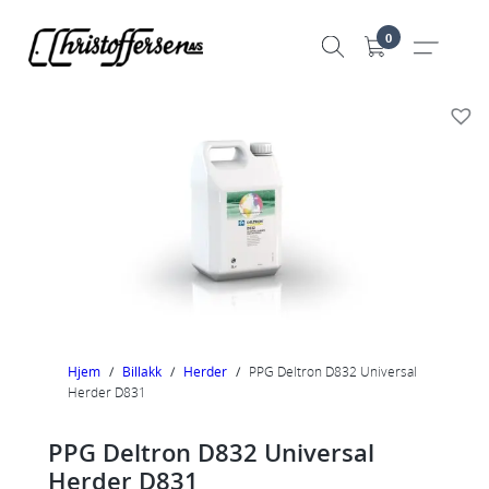
Hopp
0
til
innhold
Hjem
/
Billakk
/
Herder
/
PPG Deltron D832 Universal
Herder D831
PPG Deltron D832 Universal
Herder D831