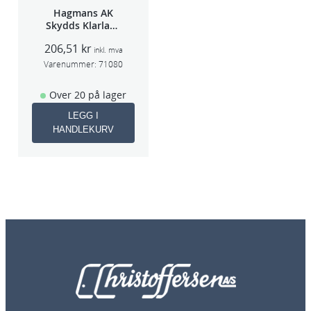
Hagmans AK
Skydds Klarlakk
Halvmatt 400ml
206,51
kr
inkl. mva
Varenummer:
71080
Over 20 på lager
LEGG I
HANDLEKURV