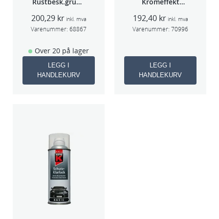
Rustbesk.grunn
Kromeffekt
ing Rød 400ml
Silver
200,29
kr
192,40
kr
inkl. mva
inkl. mva
Varenummer:
68867
Varenummer:
70996
Over 20 på lager
LEGG I
LEGG I
HANDLEKURV
HANDLEKURV