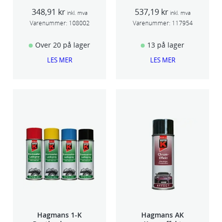
seam sealer
SCU 20
348,91
kr
537,19
kr
TSP 030
inkl. mva
inkl. mva
Varenummer:
108002
Varenummer:
117954
Over 20 på lager
13 på lager
LES MER
LES MER
Hagmans 1-K
Hagmans AK