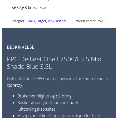
5637,63
kr
inkl. mva
Kategori:
Billakk
, 
Farger
, 
PPG Delfleet
Varenummer:
75003
BESKRIVELSE
PPG Delfleet One F7500/E3.5 Mid
Shade Blue 3,5L
Delfleet One er PPG sin malingsserie for kommersielle
kjøretøy.
Brukervennlighet og påføring
Raske tørkeegenskaper, inkludert
lufttørkingskapasitet
Eksepsjonell finish og fargepresisjon for hver