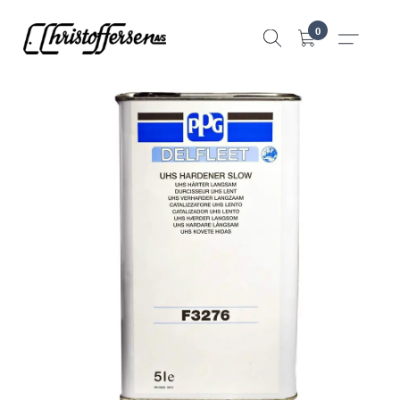
Hopp
0
til
innhold