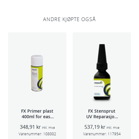
ANDRE KJØPTE OGSÅ
FX Primer plast
FX Stensprut
400ml for easy
UV Reparasjon
seam sealer
SCU 20
348,91
kr
537,19
kr
TSP 030
inkl. mva
inkl. mva
Varenummer:
108002
Varenummer:
117954