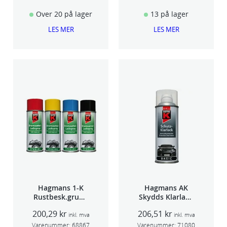
Over 20 på lager
13 på lager
LES MER
LES MER
Hagmans 1-K
Hagmans AK
Rustbesk.grunn
Skydds Klarlakk
ing Rød 400ml
Halvmatt 400ml
200,29
kr
206,51
kr
inkl. mva
inkl. mva
Varenummer:
68867
Varenummer:
71080