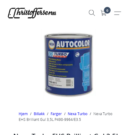
Hopp
0
til
innhold
Hjem
/
Billakk
/
Farger
/
Nexa Turbo
/
Nexa Turbo
EHS Brilliant Gul 3,5L P498-9964/E3.5