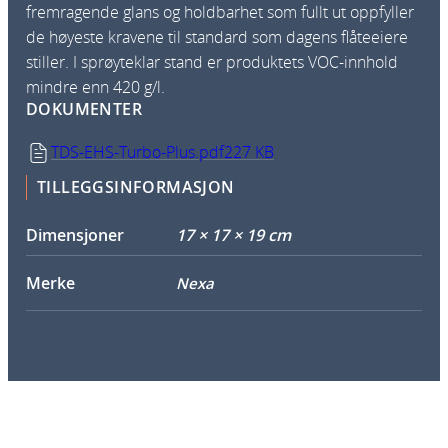
fremragende glans og holdbarhet som fullt ut oppfyller
de høyeste kravene til standard som dagens flåteeiere
stiller. I sprøyteklar stand er produktets VOC-innhold
mindre enn 420 g/l.
DOKUMENTER
TDS-EHS-Turbo-Plus.pdf
227 KB
TILLEGGSINFORMASJON
Dimensjoner
17 × 17 × 19 cm
Merke
Nexa