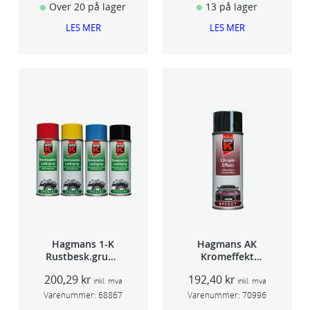
Over 20 på lager
13 på lager
LES MER
LES MER
Hagmans 1-K
Hagmans AK
Rustbesk.grunn
Kromeffekt
ing Rød 400ml
Silver
200,29
kr
192,40
kr
inkl. mva
inkl. mva
Varenummer:
68867
Varenummer:
70996