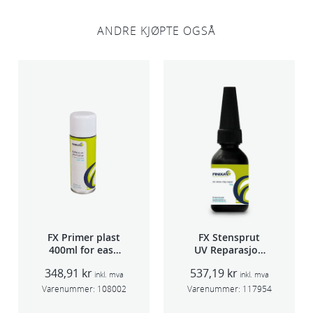
ANDRE KJØPTE OGSÅ
FX Primer plast
FX Stensprut
400ml for easy
UV Reparasjon
seam sealer
SCU 20
348,91
kr
537,19
kr
TSP 030
inkl. mva
inkl. mva
Varenummer:
108002
Varenummer:
117954