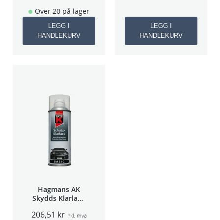
Over 20 på lager
LEGG I
LEGG I
HANDLEKURV
HANDLEKURV
Hagmans AK
Skydds Klarlakk
Halvmatt 400ml
206,51
kr
inkl. mva