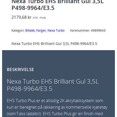
Nexa Turbo EHS Brilliant Gul 3,5L
P498-9964/E3.5
2179,68
kr
inkl. mva
Kategori:
Billakk
, 
Farger
, 
Nexa Turbo
Varenummer:
49899643
Nexa Turbo EHS Brilliant Gul 3,5L P498-9964/E3.5
BESKRIVELSE
Nexa Turbo EHS Brilliant Gul 3,5L
P498-9964/E3.5
EHS Turbo Plus er et allsidig 2K akryllakksystem som
kun er beregnet på lakkering av kommersielle kjøretøy
(som f.eks lastebil). EHS Turbo Plus gir en finish med