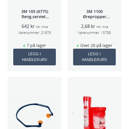
3M 105 (6775)
3M 1100
Reng.serviett
Ørepropper
PK à 40stk
Par(200)
642
kr
2,68
kr
inkl. mva
inkl. mva
Varenummer:
21978
Varenummer:
13708
7 på lager
Over 20 på lager
LEGG I
LEGG I
HANDLEKURV
HANDLEKURV