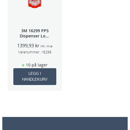
3M 16299 PPS
Dispenser Lokk
(Large,Std og
1399,93
kr
Midi)
inkl. mva
Varenummer:
16299
10 på lager
LEGG I
HANDLEKURV