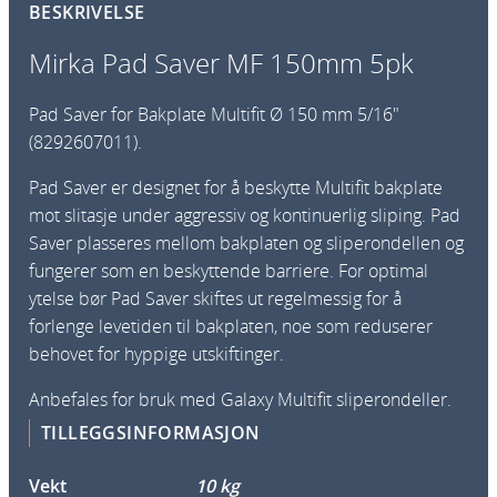
BESKRIVELSE
v
e
Mirka Pad Saver MF 150mm 5pk
r
M
Pad Saver for Bakplate Multifit Ø 150 mm 5/16″
F
(8292607011).
1
Pad Saver er designet for å beskytte Multifit bakplate
5
mot slitasje under aggressiv og kontinuerlig sliping. Pad
0
Saver plasseres mellom bakplaten og sliperondellen og
m
fungerer som en beskyttende barriere. For optimal
m
ytelse bør Pad Saver skiftes ut regelmessig for å
5
forlenge levetiden til bakplaten, noe som reduserer
p
behovet for hyppige utskiftinger.
k
a
Anbefales for bruk med Galaxy Multifit sliperondeller.
n
TILLEGGSINFORMASJON
t
a
Vekt
10 kg
l