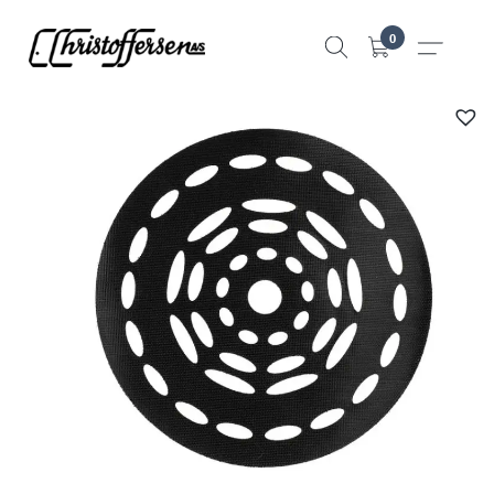
Hopp
0
til
innhold