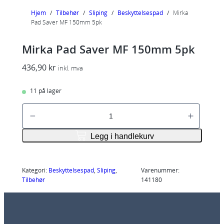
Hjem
/
Tilbehør
/
Sliping
/
Beskyttelsespad
/
Mirka
Pad Saver MF 150mm 5pk
Mirka Pad Saver MF 150mm 5pk
436,90
kr
inkl. mva
11 på lager
M
i
r
Legg i handlekurv
k
a
P
Kategori:
Beskyttelsespad
, 
Sliping
, 
Varenummer:
Tilbehør
141180
a
d
S
a