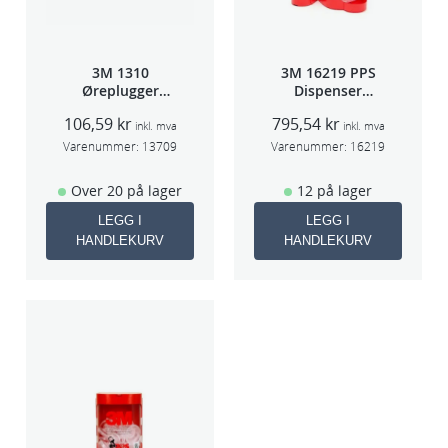
3M 1310
3M 16219 PPS
Øreplugger
Dispenser
m/bøyle
Beger
106,59
kr
795,54
kr
(Large,Std og
inkl. mva
inkl. mva
Midi)
Varenummer:
13709
Varenummer:
16219
Over 20 på lager
12 på lager
LEGG I
LEGG I
HANDLEKURV
HANDLEKURV