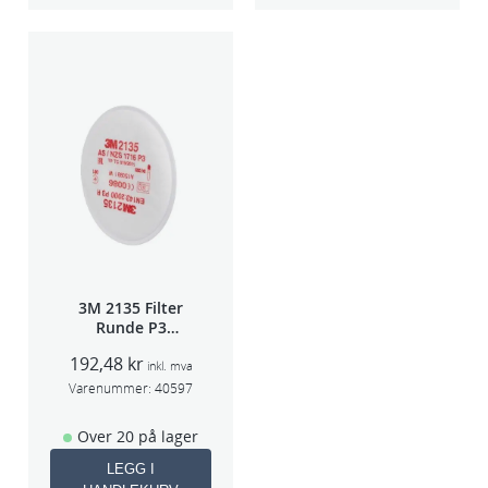
3M 2135 Filter
Runde P3
pris/par
192,48
kr
inkl. mva
Varenummer:
40597
Over 20 på lager
LEGG I