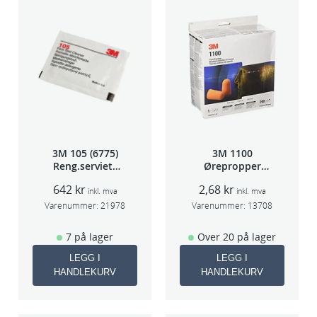
s
t
k
/
p
k
p
r
3M 105 (6775)
3M 1100
i
Reng.serviett
Ørepropper
s
PK à 40stk
Par(200)
642
kr
2,68
kr
/
inkl. mva
inkl. mva
Varenummer:
21978
Varenummer:
13708
s
t
7 på lager
Over 20 på lager
k
LEGG I
LEGG I
a
HANDLEKURV
HANDLEKURV
n
t
a