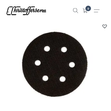
Hopp
0
til
innhold