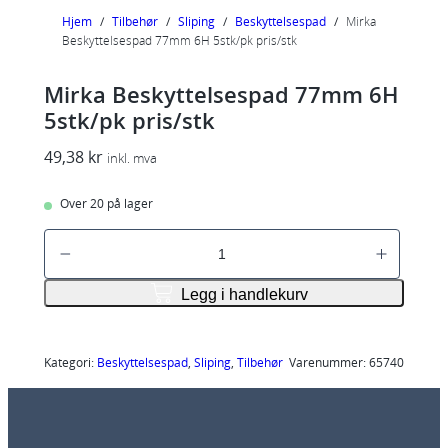
Hjem
/
Tilbehør
/
Sliping
/
Beskyttelsespad
/
Mirka
Beskyttelsespad 77mm 6H 5stk/pk pris/stk
Mirka Beskyttelsespad 77mm 6H
5stk/pk pris/stk
49,38
kr
inkl. mva
Over 20 på lager
M
i
r
Legg i handlekurv
k
a
B
Kategori:
Beskyttelsespad
, 
Sliping
, 
Tilbehør
Varenummer:
65740
e
s
k