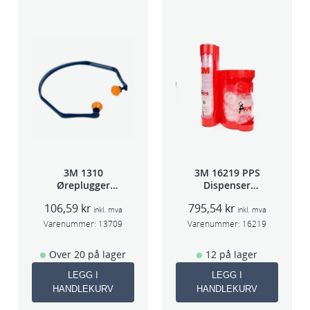
l
l
3M 1310
3M 16219 PPS
Øreplugger
Dispenser
m/bøyle
Beger
106,59
kr
795,54
kr
(Large,Std og
inkl. mva
inkl. mva
Midi)
Varenummer:
13709
Varenummer:
16219
Over 20 på lager
12 på lager
LEGG I
LEGG I
HANDLEKURV
HANDLEKURV