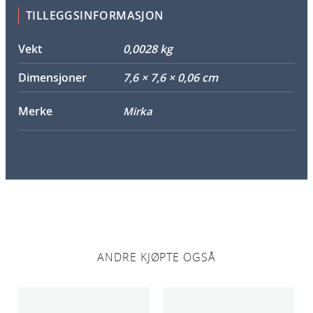
y
TILLEGGSINFORMASJON
t
t
Vekt
0,0028 kg
e
Dimensjoner
7,6 × 7,6 × 0,06 cm
l
s
Merke
Mirka
e
s
p
a
d
7
7
m
m
ANDRE KJØPTE OGSÅ
6
H
5