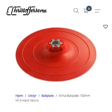
Hopp
0
til
innhold
Hjem
/
Utstyr
/
Bakplate
/
Mirka Bakplate 150mm
M14 Hard Velcro