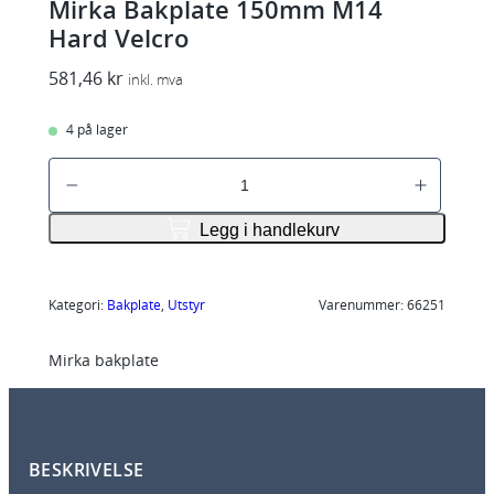
Mirka Bakplate 150mm M14
Hard Velcro
581,46
kr
inkl. mva
4 på lager
M
i
r
Legg i handlekurv
k
a
B
Kategori:
Bakplate
, 
Utstyr
Varenummer:
66251
a
Mirka bakplate
k
p
l
a
BESKRIVELSE
t