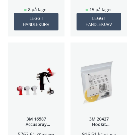
8 på lager
15 på lager
LEGG I
LEGG I
HANDLEKURV
HANDLEKURV
3M 16587
3M 20427
Accuspray
Hookit
Spray gun kit
Bakplate for
5762,61
kr
916,51
kr
inkl. mva
inkl. mva