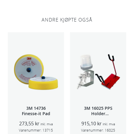
o
a
n
ANDRE KJØPTE OGSÅ
t
a
l
l
3M 14736
3M 16025 PPS
Finesse-it Pad
Holder
f/lakksprøyte
273,55
kr
915,10
kr
inkl. mva
inkl. mva
Varenummer:
13715
Varenummer:
16025