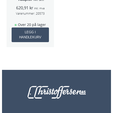
40A (Sata 5000)
620,91
kr
inkl. mva
Varenummer:
20573
Over 20 på lager
LEGG I
HANDLEKURV