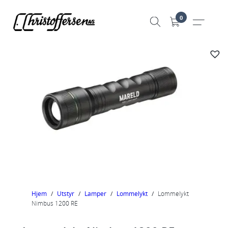
Hopp
0
til
innhold
Hjem
/
Utstyr
/
Lamper
/
Lommelykt
/
Lommelykt
Nimbus 1200 RE