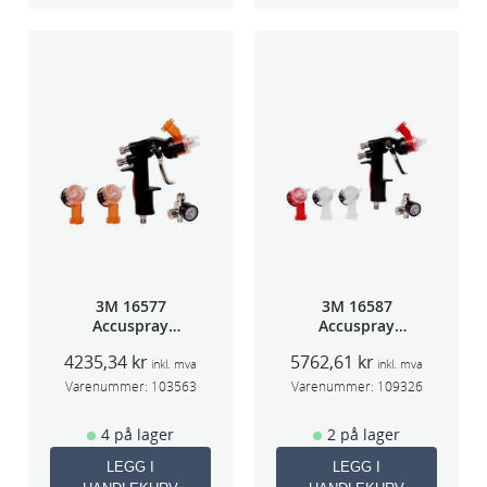
3M 16577
3M 16587
Accuspray
Accuspray
sprøytepistol
Spray gun kit
4235,34
kr
5762,61
kr
HG14
HGP
inkl. mva
inkl. mva
Varenummer:
103563
Varenummer:
109326
4 på lager
2 på lager
LEGG I
LEGG I