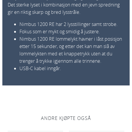
u
Det sterke lyset i kombinasjon med en jevn spredning
s
gir en riktig skarp og bred lysstråle.
1
2
Nimbus 1200 RE har 2 lysstillinger samt strobe.
0
Fokus som er mykt og smidig å justere.
0
Nimbus 1200 RE lommelykt havner i låst posisjon
R
etter 15 sekunder, og etter det kan man slå av
E
lommelykten med et knappetrykk uten at du
a
trenger å trykke igjennom alle trinnene.
n
USB-C kabel inngår.
t
a
l
l
ANDRE KJØPTE OGSÅ