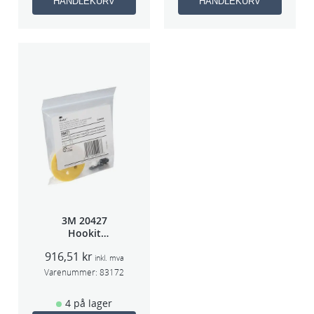
HANDLEKURV
HANDLEKURV
3M 20427
Hookit
Bakplate for
916,51
kr
50663
inkl. mva
Varenummer:
83172
4 på lager