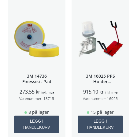
3M 14736
3M 16025 PPS
Finesse-it Pad
Holder
f/lakksprøyte
273,55
kr
915,10
kr
inkl. mva
inkl. mva
Varenummer:
13715
Varenummer:
16025
8 på lager
15 på lager
LEGG I
LEGG I
HANDLEKURV
HANDLEKURV