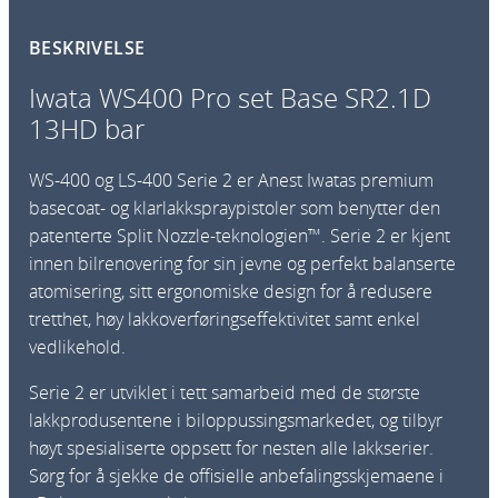
0
BESKRIVELSE
0
S
Iwata WS400 Pro set Base SR2.1D
R
13HD bar
2
.
WS-400 og LS-400 Serie 2 er Anest Iwatas premium
1
basecoat- og klarlakkspraypistoler som benytter den
K
patenterte Split Nozzle-teknologien™. Serie 2 er kjent
l
innen bilrenovering for sin jevne og perfekt balanserte
a
atomisering, sitt ergonomiske design for å redusere
r
tretthet, høy lakkoverføringseffektivitet samt enkel
l
vedlikehold.
a
k
Serie 2 er utviklet i tett samarbeid med de største
k
lakkprodusentene i biloppussingsmarkedet, og tilbyr
1
høyt spesialiserte oppsett for nesten alle lakkserier.
.
Sørg for å sjekke de offisielle anbefalingsskjemaene i
3