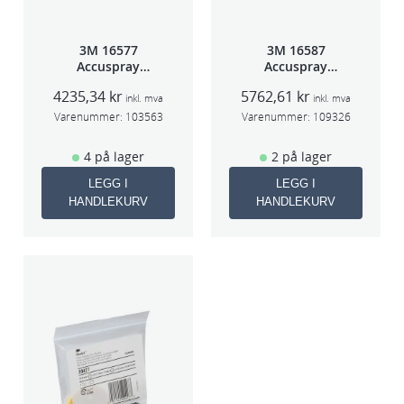
3M 16577
3M 16587
Accuspray
Accuspray
sprøytepistol
Spray gun kit
4235,34
kr
5762,61
kr
HG14
HGP
inkl. mva
inkl. mva
Varenummer:
103563
Varenummer:
109326
4 på lager
2 på lager
LEGG I
LEGG I
HANDLEKURV
HANDLEKURV