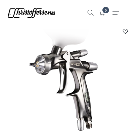
Hopp
0
til
innhold