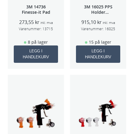
3M 14736
3M 16025 PPS
Finesse-it Pad
Holder
f/lakksprøyte
273,55
kr
915,10
kr
inkl. mva
inkl. mva
Varenummer:
13715
Varenummer:
16025
8 på lager
15 på lager
LEGG I
LEGG I
HANDLEKURV
HANDLEKURV