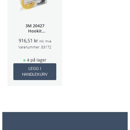
3M 20427
Hookit
Bakplate for
916,51
kr
50663
inkl. mva
Varenummer:
83172
4 på lager
LEGG I
HANDLEKURV