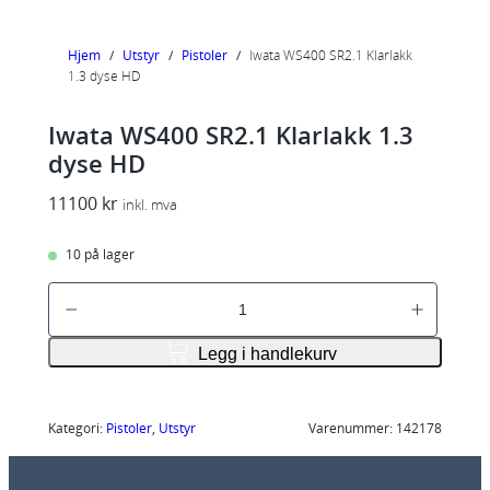
Hjem
/
Utstyr
/
Pistoler
/
Iwata WS400 SR2.1 Klarlakk
1.3 dyse HD
Iwata WS400 SR2.1 Klarlakk 1.3
dyse HD
11100
kr
inkl. mva
10 på lager
I
w
a
Legg i handlekurv
t
a
W
Kategori:
Pistoler
, 
Utstyr
Varenummer:
142178
S
4