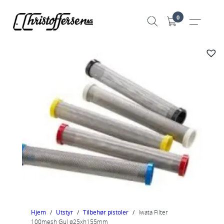
Hopp
0
til
innhold
Hjem
/
Utstyr
/
Tilbehør pistoler
/
Iwata Filter
100mesh Gul ø25xh155mm