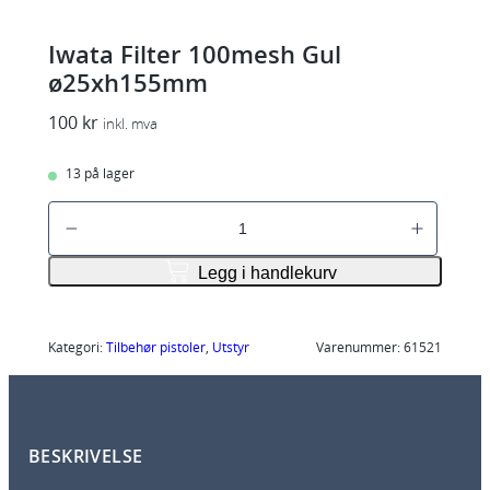
Iwata Filter 100mesh Gul
ø25xh155mm
100
kr
inkl. mva
13 på lager
I
w
a
Legg i handlekurv
t
a
F
Kategori:
Tilbehør pistoler
, 
Utstyr
Varenummer:
61521
i
l
t
BESKRIVELSE
e
r