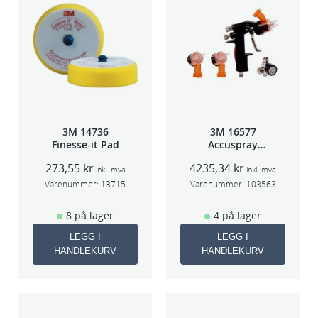
m
m
a
n
t
a
l
3M 14736
3M 16577
l
Finesse-it Pad
Accuspray
sprøytepistol
273,55
kr
4235,34
kr
HG14
inkl. mva
inkl. mva
Varenummer:
13715
Varenummer:
103563
8 på lager
4 på lager
LEGG I
LEGG I
HANDLEKURV
HANDLEKURV