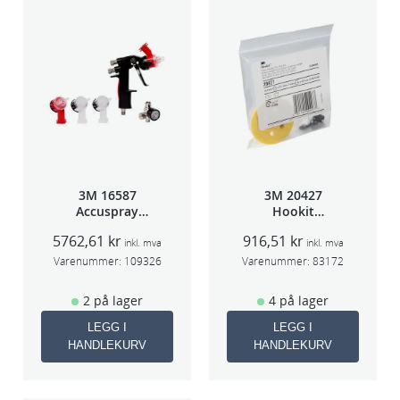
3M 16587
3M 20427
Accuspray
Hookit
Spray gun kit
Bakplate for
5762,61
kr
916,51
kr
HGP
50663
inkl. mva
inkl. mva
Varenummer:
109326
Varenummer:
83172
2 på lager
4 på lager
LEGG I
LEGG I
HANDLEKURV
HANDLEKURV