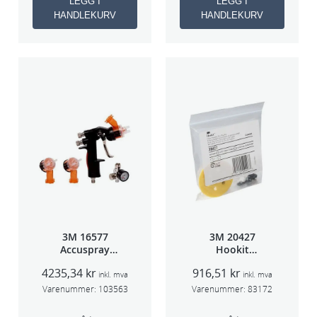
LEGG I
LEGG I
t
HANDLEKURV
HANDLEKURV
a
l
l
3M 16577
3M 20427
Accuspray
Hookit
sprøytepistol
Bakplate for
4235,34
kr
916,51
kr
HG14
50663
inkl. mva
inkl. mva
Varenummer:
103563
Varenummer:
83172