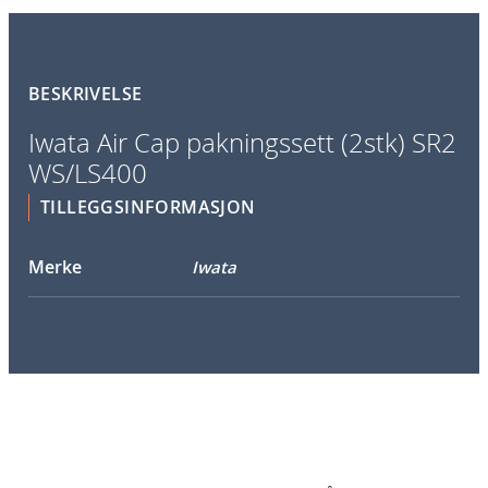
i
r
C
BESKRIVELSE
a
p
Iwata Air Cap pakningssett (2stk) SR2
p
WS/LS400
a
k
TILLEGGSINFORMASJON
n
i
Merke
Iwata
n
g
s
s
e
t
t
(