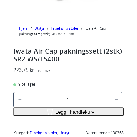
Hjem
/
Utstyr
/
Tilbehør pistoler
/
Iwata Air Cap
pakningssett (2stk) SR2 WS/LS400
Iwata Air Cap pakningssett (2stk)
SR2 WS/LS400
223,75
kr
inkl. mva
9 på lager
I
w
a
Legg i handlekurv
t
a
A
Kategori:
Tilbehør pistoler
, 
Utstyr
Varenummer:
130368