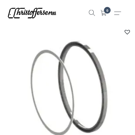
Hopp
0
til
innhold