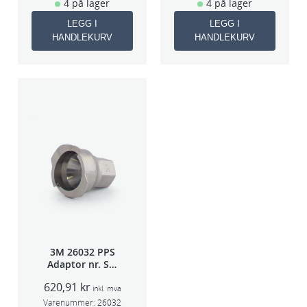
4 på lager
4 på lager
LEGG I
LEGG I
HANDLEKURV
HANDLEKURV
3M 26032 PPS
Adaptor nr. S-2
(Iwata W400/FX
620,91
kr
SPG500)
inkl. mva
Varenummer:
26032