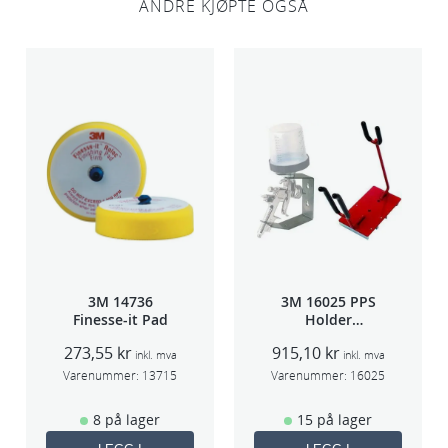
ANDRE KJØPTE OGSÅ
2
s
t
k
)
S
R
2
W
S
/
L
3M 14736
3M 16025 PPS
S
Finesse-it Pad
Holder
f/lakksprøyte
4
273,55
kr
915,10
kr
inkl. mva
inkl. mva
0
Varenummer:
13715
Varenummer:
16025
0
a
8 på lager
15 på lager
n