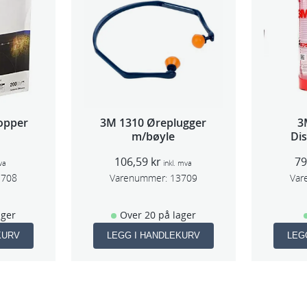
opper
3M 1310 Øreplugger
3
m/bøyle
Di
(Lar
106,59
kr
7
va
inkl. mva
3708
Varenummer:
13709
Var
ager
Over 20 på lager
KURV
LEGG I HANDLEKURV
LEG