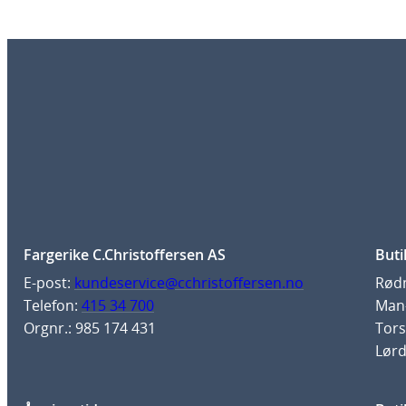
Fargerike C.Christoffersen AS
Buti
E-post:
kundeservice@cchristoffersen.no
Rødm
Telefon:
415 34 700
Man-
Orgnr.: 985 174 431
Tors
Lørd