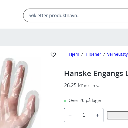
Products
search
Hjem
/
Tilbehør
/
Verneutsty
Hanske Engangs L
26,25
kr
inkl. mva
Over 20 på lager
H
a
n