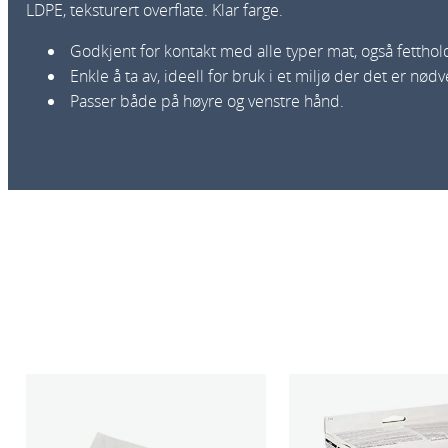
LDPE, teksturert overflate. Klar farge.
Godkjent for kontakt med alle typer mat, også fetthol
Enkle å ta av, ideell for bruk i et miljø der det er nødv
Passer både på høyre og venstre hånd.