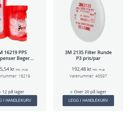
M 16219 PPS
3M 2135 Filter Runde
spenser Beger
P3 pris/par
ge,Std og Midi)
95,54
kr
192,48
kr
inkl. mva
inkl. mva
enummer:
16219
Varenummer:
40597
12 på lager
Over 20 på lager
G I HANDLEKURV
LEGG I HANDLEKURV