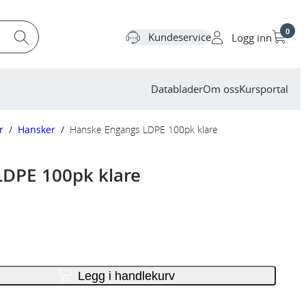
0
Kundeservice
Logg inn
Datablader
Om oss
Kursportal
r
/
Hansker
/
Hanske Engangs LDPE 100pk klare
DPE 100pk klare
Legg i handlekurv