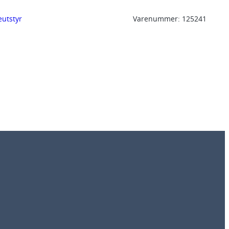
eutstyr
Varenummer:
125241