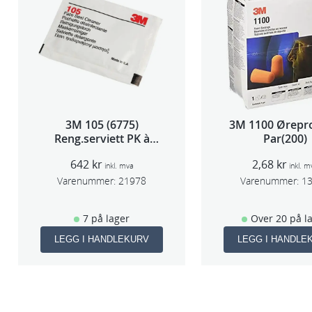
3M 105 (6775)
3M 1100 Ørepr
Reng.serviett PK à
Par(200)
40stk
642
kr
2,68
kr
inkl. mva
inkl. m
Varenummer:
21978
Varenummer:
1
7 på lager
Over 20 på l
LEGG I HANDLEKURV
LEGG I HANDLE