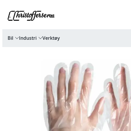
Hopp
til
innhold
Bil
Industri
Verktøy