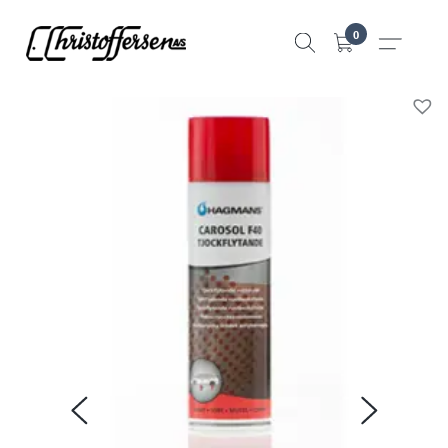
Hopp
0
til
innhold