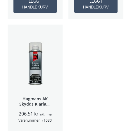
LEGG I
LEGG I
HANDLEKURV
HANDLEKURV
Hagmans AK
Skydds Klarlakk
Halvmatt 400ml
206,51
kr
inkl. mva
Varenummer:
71080