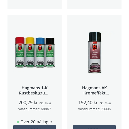
Hagmans 1-K
Hagmans AK
Rustbesk.grunn
Kromeffekt
ing Rød 400ml
Silver
200,29
kr
192,40
kr
inkl. mva
inkl. mva
Varenummer:
68867
Varenummer:
70996
Over 20 på lager