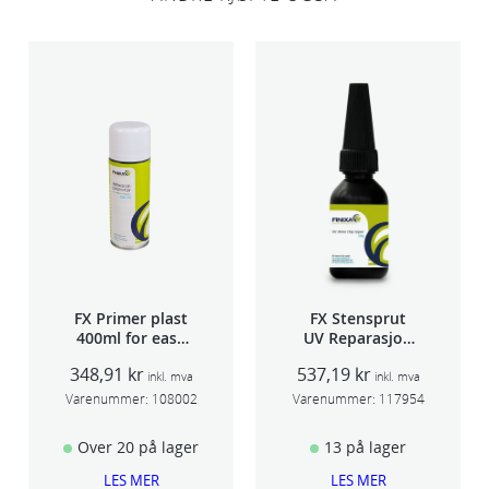
FX Primer plast
FX Stensprut
400ml for easy
UV Reparasjon
seam sealer
SCU 20
348,91
kr
537,19
kr
TSP 030
inkl. mva
inkl. mva
Varenummer:
108002
Varenummer:
117954
Over 20 på lager
13 på lager
LES MER
LES MER