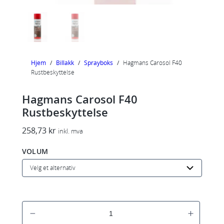
Hjem
/
Billakk
/
Sprayboks
/
Hagmans Carosol F40
Rustbeskyttelse
Hagmans Carosol F40
Rustbeskyttelse
258,73
kr
inkl. mva
VOLUM
H
a