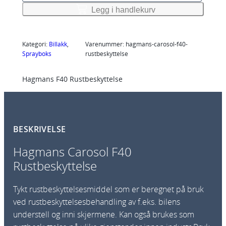
g
Legg i handlekurv
m
a
n
Kategori:
Billakk
, 
Varenummer:
hagmans-carosol-f40-
Sprayboks
rustbeskyttelse
s
C
Hagmans F40 Rustbeskyttelse
a
r
o
s
BESKRIVELSE
o
l
Hagmans Carosol F40
F
Rustbeskyttelse
4
0
Tykt rustbeskyttelsesmiddel som er beregnet på bruk
R
ved rustbeskyttelsesbehandling av f.eks. bilens
u
understell og inni skjermene. Kan også brukes som
s