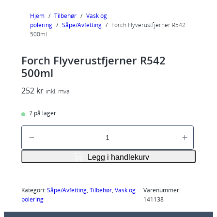
Hjem
/
Tilbehør
/
Vask og
polering
/
Såpe/Avfetting
/
Forch Flyverustfjerner R542
500ml
Forch Flyverustfjerner R542
500ml
252
kr
inkl. mva
7 på lager
F
o
r
Legg i handlekurv
c
h
F
Kategori:
Såpe/Avfetting
, 
Tilbehør
, 
Vask og
Varenummer:
polering
141138
l
y