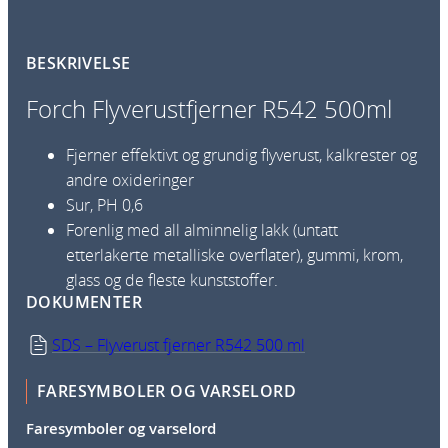
v
e
BESKRIVELSE
r
u
Forch Flyverustfjerner R542 500ml
s
t
Fjerner effektivt og grundig flyverust, kalkrester og
f
andre oxideringer
j
Sur, PH 0,6
e
Forenlig med all alminnelig lakk (untatt
r
etterlakerte metalliske overflater), gummi, krom,
n
glass og de fleste kunststoffer.
e
DOKUMENTER
r
SDS – Flyverust fjerner R542 500 ml
R
5
FARESYMBOLER OG VARSELORD
4
2
Faresymboler og varselord
5