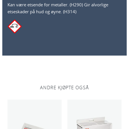
Kan være etsende for metaller. (H290) Gir alvorlige
0
etseskader på hud og øyne. (H314)
0
m
l
a
n
t
a
l
l
ANDRE KJØPTE OGSÅ