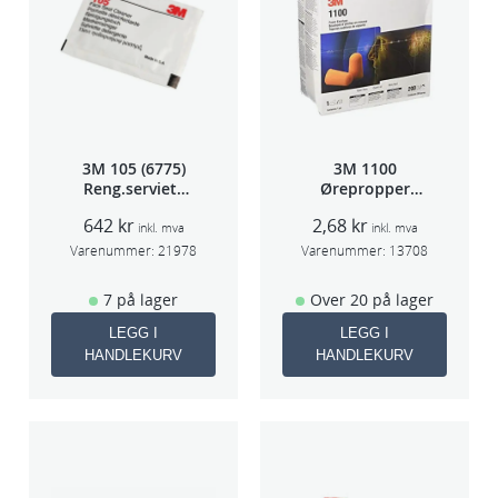
3M 105 (6775)
3M 1100
Reng.serviett
Ørepropper
PK à 40stk
Par(200)
642
kr
2,68
kr
inkl. mva
inkl. mva
Varenummer:
21978
Varenummer:
13708
7 på lager
Over 20 på lager
LEGG I
LEGG I
HANDLEKURV
HANDLEKURV