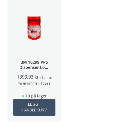
3M 16299 PPS
Dispenser Lokk
(Large,Std og
1399,93
kr
Midi)
inkl. mva
Varenummer:
16299
10 på lager
LEGG I
HANDLEKURV