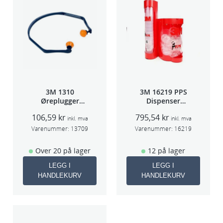
3M 1310
3M 16219 PPS
Øreplugger
Dispenser
m/bøyle
Beger
106,59
kr
795,54
kr
(Large,Std og
inkl. mva
inkl. mva
Midi)
Varenummer:
13709
Varenummer:
16219
Over 20 på lager
12 på lager
LEGG I
LEGG I
HANDLEKURV
HANDLEKURV