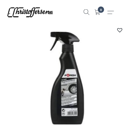
Hopp
0
til
innhold