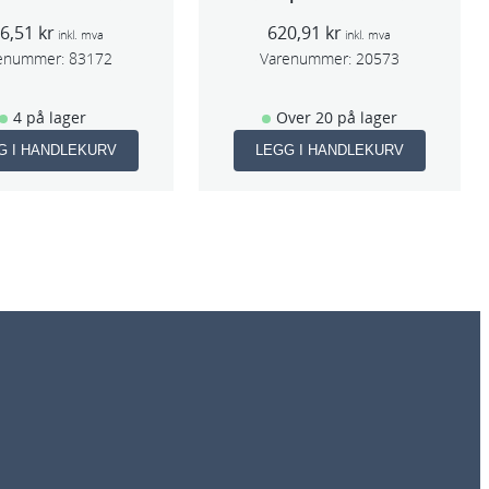
(Sata 5000)
16,51
kr
620,91
kr
inkl. mva
inkl. mva
enummer:
83172
Varenummer:
20573
4 på lager
Over 20 på lager
G I HANDLEKURV
LEGG I HANDLEKURV