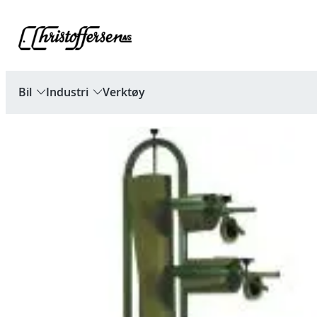
Hopp
til
innhold
Bil
Industri
Verktøy