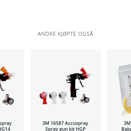
ANDRE KJØPTE OGSÅ
spray
3M 16587 Accuspray
3M
 HG14
Spray gun kit HGP
Bakp