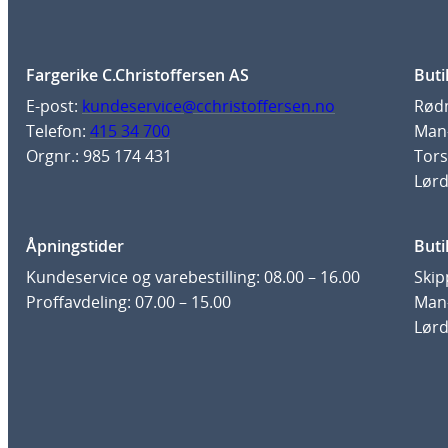
Fargerike C.Christoffersen AS
Buti
E-post:
kundeservice@cchristoffersen.no
Rødm
Telefon:
415 34 700
Man-
Orgnr.: 985 174 431
Tors
Lørd
Åpningstider
Buti
Kundeservice og varebestilling: 08.00 – 16.00
Skip
Proffavdeling: 07.00 – 15.00
Man-
Lørd