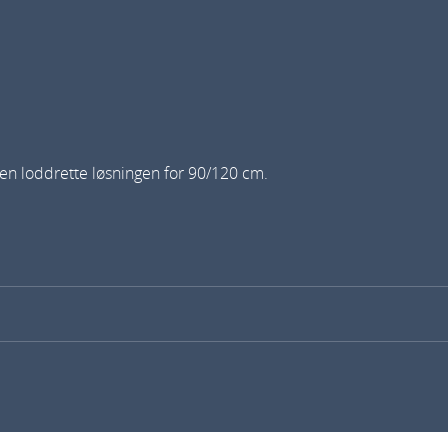
o
r
a
n
t
a
 den loddrette løsningen for 90/120 cm.
l
l