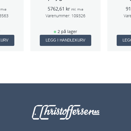
5762,61
kr
9
. mva
inkl. mva
3563
Varenummer:
109326
Var
r
2 på lager
KURV
LEGG I HANDLEKURV
LEG