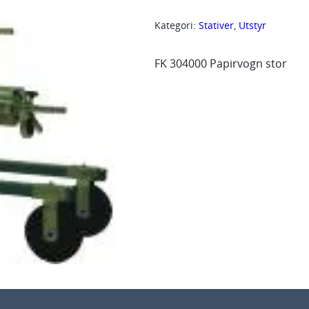
0
Kategori:
Stativer
, 
Utstyr
4
0
FK 304000 Papirvogn stor
0
0
P
a
p
i
r
v
o
g
n
s
t