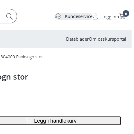
0
Kundeservice
Logg inn
Datablader
Om oss
Kursportal
 304000 Papirvogn stor
ogn stor
Legg i handlekurv