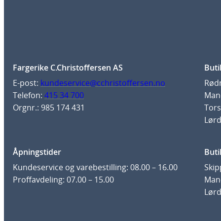
Fargerike C.Christoffersen AS
Buti
E-post:
kundeservice@cchristoffersen.no
Rødm
Telefon:
415 34 700
Man-
Orgnr.: 985 174 431
Tors
Lørd
Åpningstider
Buti
Kundeservice og varebestilling: 08.00 – 16.00
Skip
Proffavdeling: 07.00 – 15.00
Man-
Lørd