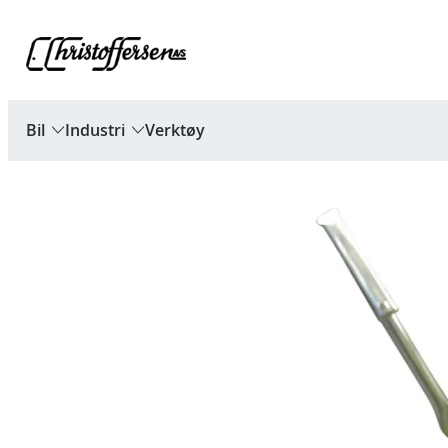
Hopp
til
innhold
Bil
Industri
Verktøy