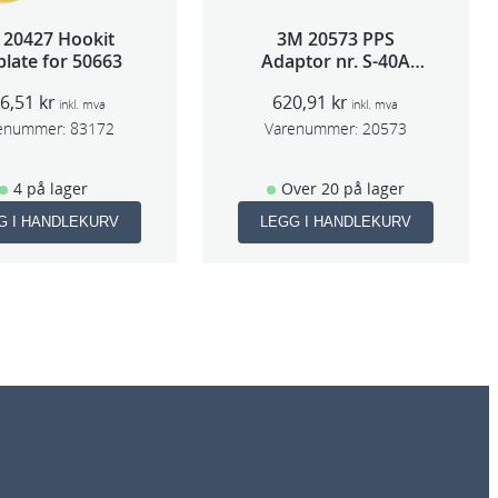
 20427 Hookit
3M 20573 PPS
late for 50663
Adaptor nr. S-40A
(Sata 5000)
16,51
kr
620,91
kr
inkl. mva
inkl. mva
enummer:
83172
Varenummer:
20573
4 på lager
Over 20 på lager
G I HANDLEKURV
LEGG I HANDLEKURV