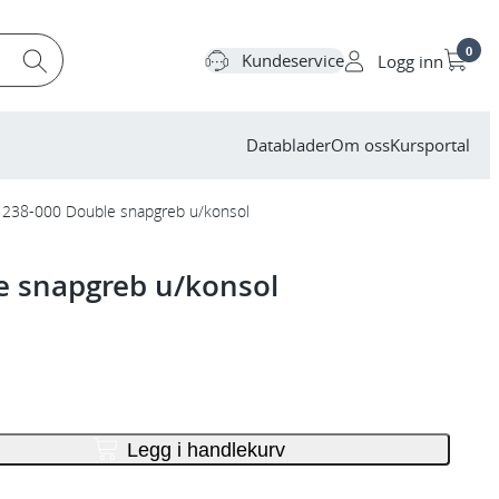
0
Kundeservice
Logg inn
Datablader
Om oss
Kursportal
 238-000 Double snapgreb u/konsol
e snapgreb u/konsol
Legg i handlekurv