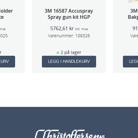
l
older
3M 16587 Accuspray
3M
l
te
Spray gun kit HGP
Bakp
5762,61
kr
9
 mva
inkl. mva
6025
Varenummer:
109326
Var
r
2 på lager
KURV
LEGG I HANDLEKURV
LEG