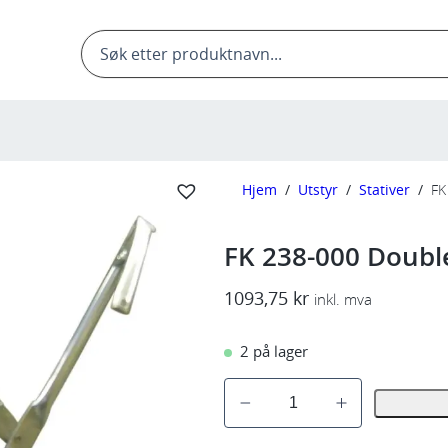
Products
search
Hjem
/
Utstyr
/
Stativer
/
FK
FK 238-000 Doubl
1093,75
kr
inkl. mva
2 på lager
F
K
2