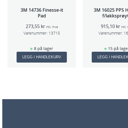
3M 14736 Finesse-it
3M 16025 PPS H
Pad
f/lakksprøy
273,55
kr
915,10
kr
inkl. mva
inkl.
Varenummer:
13715
Varenummer:
1
8 på lager
15 på lage
LEGG I HANDLEKURV
LEGG I HANDLE