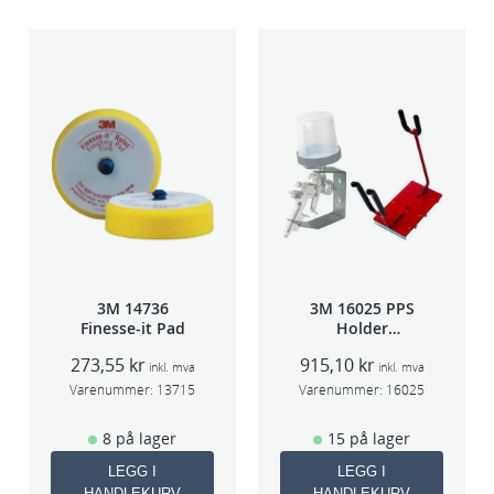
o
l
a
n
t
a
l
l
3M 14736
3M 16025 PPS
Finesse-it Pad
Holder
f/lakksprøyte
273,55
kr
915,10
kr
inkl. mva
inkl. mva
Varenummer:
13715
Varenummer:
16025
8 på lager
15 på lager
LEGG I
LEGG I
HANDLEKURV
HANDLEKURV