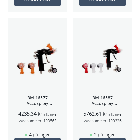
3M 16577
3M 16587
Accuspray
Accuspray
sprøytepistol
Spray gun kit
4235,34
kr
5762,61
kr
HG14
HGP
inkl. mva
inkl. mva
Varenummer:
103563
Varenummer:
109326
4 på lager
2 på lager