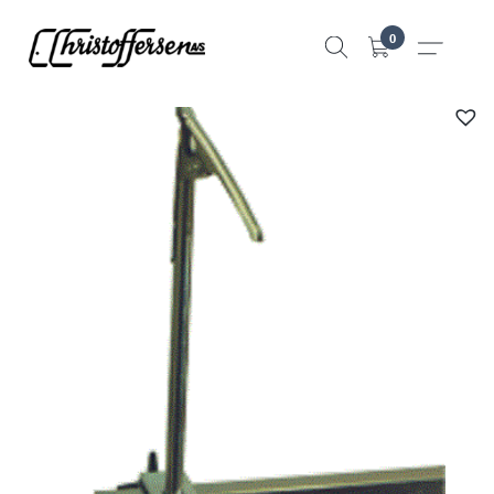
Hopp
0
til
innhold