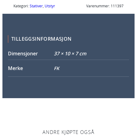
-
Kategori:
Stativer
, 
Utstyr
Varenummer:
111397
0
1
0
S
TILLEGGSINFORMASJON
n
a
Dimensjoner
37 × 10 × 7 cm
p
g
Merke
FK
r
e
b
u
/
k
o
n
ANDRE KJØPTE OGSÅ
s