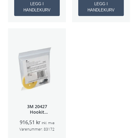
LEGG I
LEGG I
HANDLEKURV
HANDLEKURV
3M 20427
Hookit
Bakplate for
916,51
kr
50663
inkl. mva
Varenummer:
83172