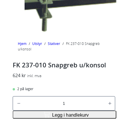
Hjem
/
Utstyr
/
Stativer
/
FK 237-010 Snapgreb
u/konsol
FK 237-010 Snapgreb u/konsol
624
kr
inkl. mva
2 på lager
F
K
2
Legg i handlekurv
3
7