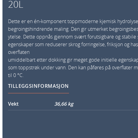
20L
Dette er en én-komponent toppmoderne kjemisk hydrolysere
begroingshindrende maling. Den gir utmerket begroingsbesk
ytelse. Dette oppnås gjennom svært forutsigbare og stabile
egenskaper som reduserer skrog forringelse, friksjon og hast
overflaten
umiddelbart etter dokking gir meget gode initielle egenska
som toppstrøk under vann. Den kan påføres på overflater
til 0 °C.
TILLEGGSINFORMASJON
Vekt
36,66 kg