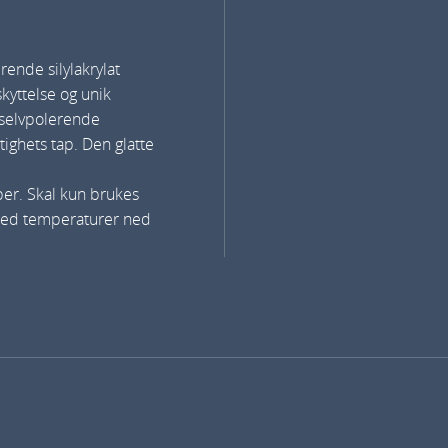
nde silylakrylat
yttelse og unik
 selvpolerende
ighets tap. Den glatte
per. Skal kun brukes
 med temperaturer ned