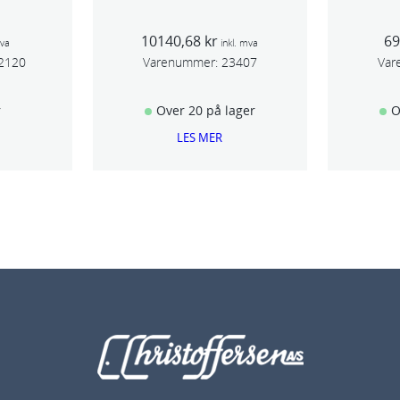
10140,68
kr
6
mva
inkl. mva
2120
Varenummer:
23407
Var
r
Over 20 på lager
O
LES MER