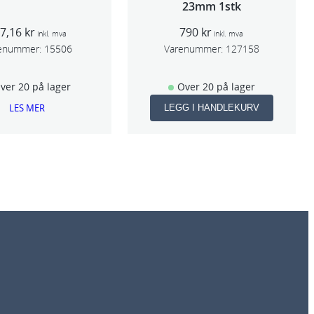
23mm 1stk
97,16
kr
790
kr
inkl. mva
inkl. mva
enummer:
15506
Varenummer:
127158
ver 20 på lager
Over 20 på lager
LES MER
LEGG I HANDLEKURV