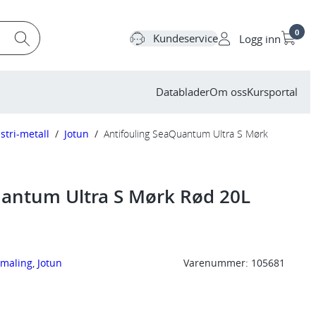
0
Kundeservice
Logg inn
Datablader
Om oss
Kursportal
stri-metall
/
Jotun
/
Antifouling SeaQuantum Ultra S Mørk
uantum Ultra S Mørk Rød 20L
imaling
, 
Jotun
Varenummer:
105681