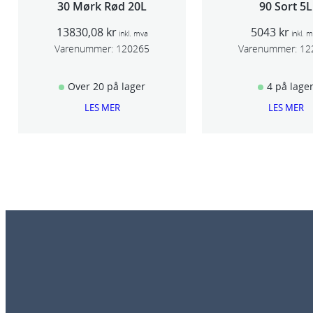
30 Mørk Rød 20L
90 Sort 5L
13830,08
kr
5043
kr
inkl. mva
inkl. 
Varenummer:
120265
Varenummer:
12
Over 20 på lager
4 på lage
LES MER
LES MER