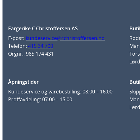
Fargerike C.Christoffersen AS
Buti
E-post:
kundeservice@cchristoffersen.no
Rødm
Telefon:
415 34 700
Man-
Orgnr.: 985 174 431
Tors
Lørd
Åpningstider
Buti
Kundeservice og varebestilling: 08.00 – 16.00
Skip
Proffavdeling: 07.00 – 15.00
Man-
Lørd