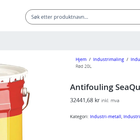
Products
search
Hjem
/
Industrimaling
/
Indu
Rød 20L
Antifouling SeaQ
32441,68
kr
inkl. mva
Kategori:
Industri-metall
, 
Industr