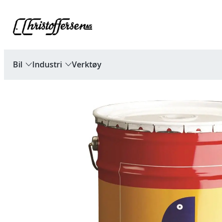
Hopp
til
innhold
Bil
Industri
Verktøy