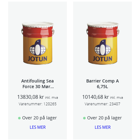
Antifouling Sea
Barrier Comp A
Force 30 Mørk
6,75L
Rød 20L
13830,08
kr
10140,68
kr
inkl. mva
inkl. mva
Varenummer:
120265
Varenummer:
23407
Over 20 på lager
Over 20 på lager
LES MER
LES MER