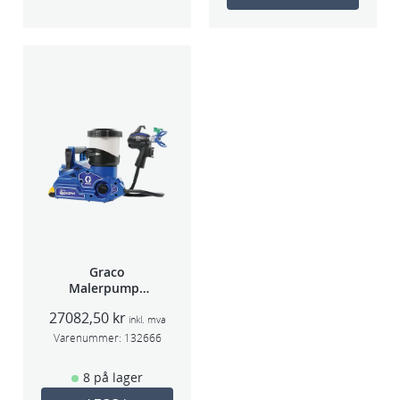
Graco
Malerpumpe
Ultra Quickshot
27082,50
kr
GS20B476
inkl. mva
Varenummer:
132666
8 på lager