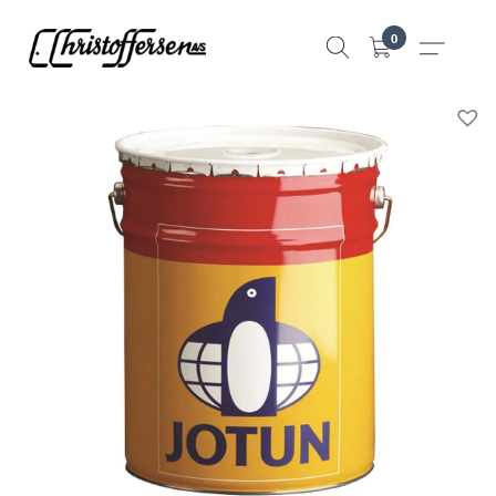
Hopp
0
til
innhold