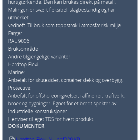
hurtigtørkende. Den kan brukes direkt på metall.
,
4
9
7
Malingen er svært fleksibel, slagbestandig og har
3
0
1
utmerket
0
vedheft. Til bruk som toppstrøk i atmosfærisk miljø.
k
k
6
r
Farger
r
a
RAL 9006
n
Bruksområde
t
Andre tilgjengelige varianter
a
Hardtop Flexi
l
Marine:
l
Anbefalt for skutesider, container dekk og overbygg.
Protective:
Anbefalt for offshoreomgivelser, raffinerier, kraftverk,
broer og bygninger. Egnet for et bredt spekter av
industrielle konstruksjoner.
Henviser til eget TDS for hvert produkt.
DOKUMENTER
Hardtop-Flexi-Alu.pdf
220 KB