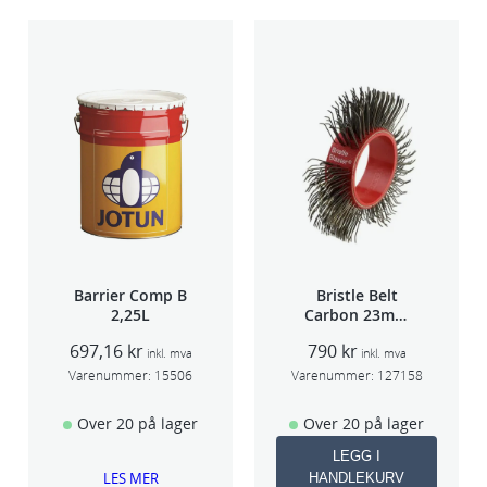
Barrier Comp B
Bristle Belt
2,25L
Carbon 23mm
1stk
697,16
kr
790
kr
inkl. mva
inkl. mva
Varenummer:
15506
Varenummer:
127158
Over 20 på lager
Over 20 på lager
LEGG I
LES MER
HANDLEKURV