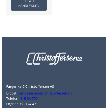
LEGG I
HANDLEKURV
Fargerike C.Christoffersen AS
E-post:
kundeservice@cchristoffersen.no
Telefon:
415 34 700
Orgnr.: 985 174 431