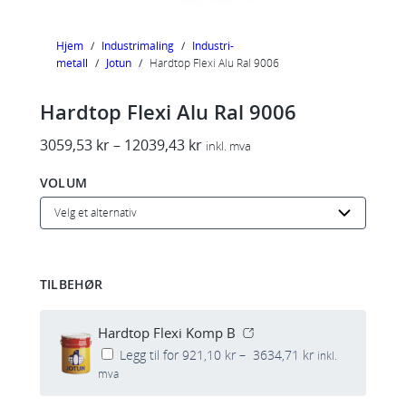
Hjem
/
Industrimaling
/
Industri-
metall
/
Jotun
/
Hardtop Flexi Alu Ral 9006
Hardtop Flexi Alu Ral 9006
P
3059,53
kr
–
12039,43
kr
inkl. mva
r
VOLUM
i
s
o
m
r
TILBEHØR
å
d
Hardtop Flexi Komp B
e
P
Legg til for
921,10
kr
–
3634,71
kr
inkl.
:
r
mva
i
3
s