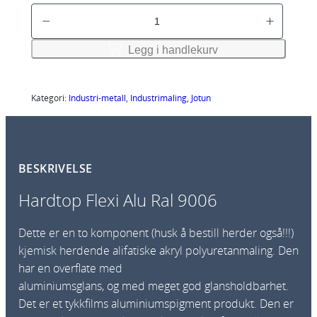
0
H
o
5
m
a
r
9
r
Legg i handlekurv
å
,
d
d
5
e
t
:
3
o
Kategori:
Industri-metall
, 
Industrimaling
, 
Jotun
9
p
2
k
1
F
,
r
l
1
t
BESKRIVELSE
e
0
i
x
Hardtop Flexi Alu Ral 9006
k
l
i
r
1
A
t
Dette er en to komponent (husk å bestill herder også!!!)
2
l
i
kjemisk herdende alifatiske akryl polyuretanmaling. Den
0
l
u
har en overflate med
3
3
R
6
aluminiumsglans, og med meget god glansholdbarhet.
9
a
3
Det er et tykkfilms aluminiumspigment produkt. Den er
,
4
l