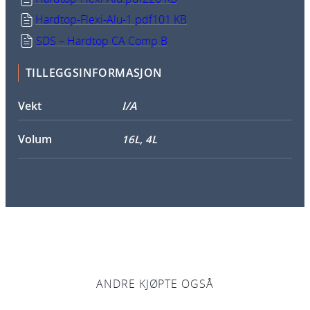
Hardtop-Flexi-Alu-1.pdf
101 KB
SDS – Hardtop CA Comp B
TILLEGGSINFORMASJON
Vekt
I/A
Volum
16L, 4L
ANDRE KJØPTE OGSÅ