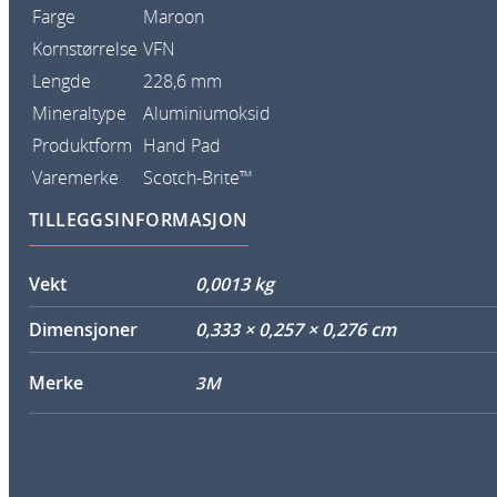
Farge
Maroon
Kornstørrelse
VFN
Lengde
228,6 mm
Mineraltype
Aluminiumoksid
Produktform
Hand Pad
Varemerke
Scotch-Brite™
TILLEGGSINFORMASJON
Vekt
0,0013 kg
Dimensjoner
0,333 × 0,257 × 0,276 cm
Merke
3M