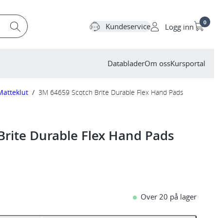
0
Kundeservice
Logg inn
Datablader
Om oss
Kursportal
Matteklut
/
3M 64659 Scotch Brite Durable Flex Hand Pads
Brite Durable Flex Hand Pads
Over 20 på lager