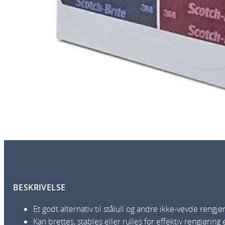
BESKRIVELSE
Et godt alternativ til stålull og andre ikke-vevde reng
Kan brettes, stables eller rulles for effektiv rengjøring