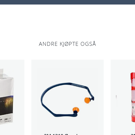
n
t
a
l
l
ANDRE KJØPTE OGSÅ