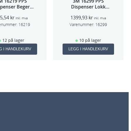
M 16219 PPS
3M 16299 PPS
spenser Beger
Dispenser Lokk
ge,Std og Midi)
(Large,Std og Midi)
95,54
kr
1399,93
kr
inkl. mva
inkl. mva
enummer:
16219
Varenummer:
16299
12 på lager
10 på lager
G I HANDLEKURV
LEGG I HANDLEKURV