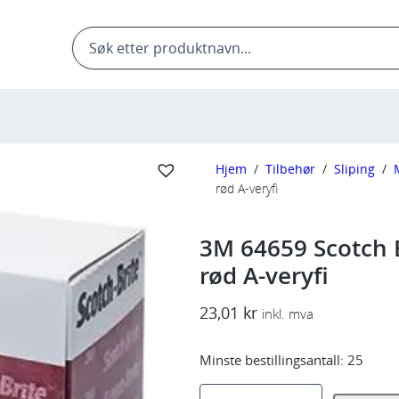
Products
search
Hjem
/
Tilbehør
/
Sliping
/
rød A-veryfi
3M 64659 Scotch 
rød A-veryfi
23,01
kr
inkl. mva
Minste bestillingsantall:
25
3