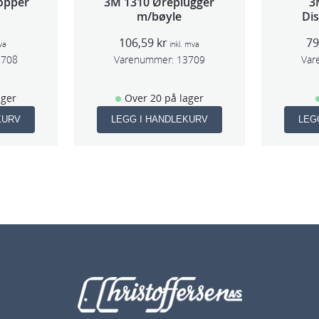
opper
3M 1310 Øreplugger
3
m/bøyle
Di
(Lar
106,59
kr
7
va
inkl. mva
3708
Varenummer:
13709
Var
ager
Over 20 på lager
KURV
LEGG I HANDLEKURV
LEG