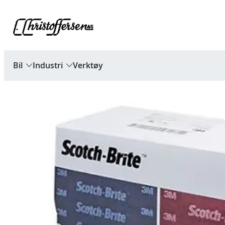
Hopp
til
innhold
Bil
Industri
Verktøy