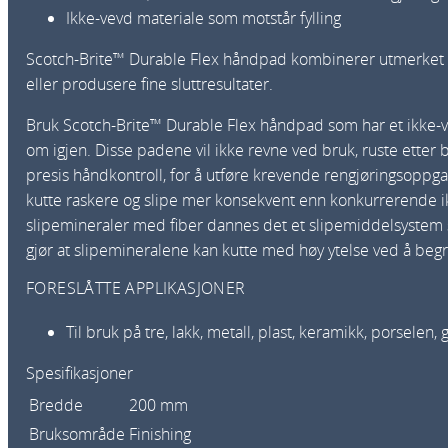
Ikke-vevd materiale som motstår fylling
Scotch-Brite™ Durable Flex håndpad kombinerer utmerket fl
eller produsere fine sluttresultater.
Bruk Scotch-Brite™ Durable Flex håndpad som har et ikke-ve
om igjen. Disse padene vil ikke revne ved bruk, ruste etter b
presis håndkontroll, for å utføre krevende rengjøringsoppg
kutte raskere og slipe mer konsekvent enn konkurrerende ik
slipemineraler med fiber dannes det et slipemiddelsystem so
gjør at slipemineralene kan kutte med høy ytelse ved å begr
FORESLÅTTE APPLIKASJONER
Til bruk på tre, lakk, metall, plast, keramikk, porselen
Spesifikasjoner
Bredde
200 mm
Bruksområde
Finishing