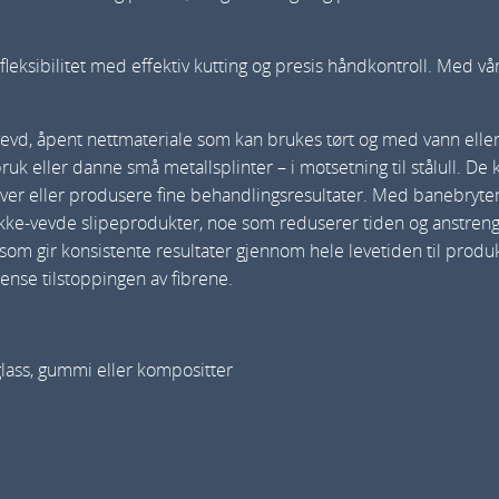
e
D
eksibilitet med effektiv kutting og presis håndkontroll. Med v
u
r
vd, åpent nettmateriale som kan brukes tørt og med vann eller 
a
ruk eller danne små metallsplinter – i motsetning til stålull. De
b
aver eller produsere fine behandlingsresultater. Med banebryt
l
ke-vevde slipeprodukter, noe som reduserer tiden og anstrenge
e
m gir konsistente resultater gjennom hele levetiden til produk
F
ense tilstoppingen av fibrene.
l
e
x
, glass, gummi eller kompositter
H
a
n
d