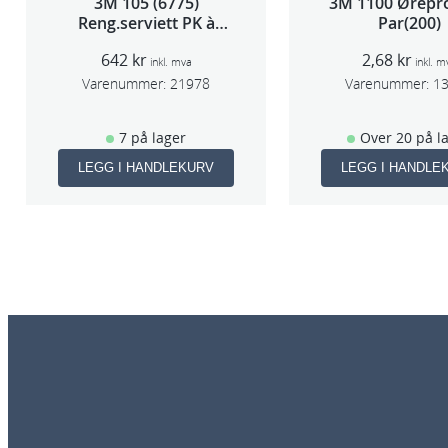
3M 105 (6775)
3M 1100 Ørepr
Reng.serviett PK à
Par(200)
40stk
642
kr
2,68
kr
inkl. mva
inkl. m
Varenummer:
21978
Varenummer:
1
7 på lager
Over 20 på l
LEGG I HANDLEKURV
LEGG I HANDLE