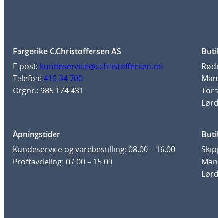
Fargerike C.Christoffersen AS
Buti
E-post:
kundeservice@cchristoffersen.no
Rødm
Telefon:
415 34 700
Man-
Orgnr.: 985 174 431
Tors
Lørd
Åpningstider
Buti
Kundeservice og varebestilling: 08.00 – 16.00
Skip
Proffavdeling: 07.00 – 15.00
Man-
Lørd