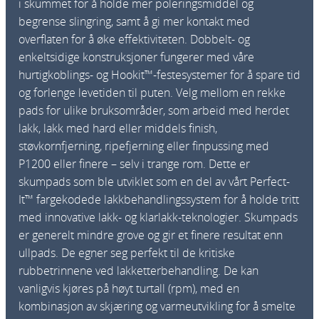
i skummet for å holde mer poleringsmiddel og
d
begrense slingring, samt å gi mer kontakt med
i
overflaten for å øke effektiviteten. Dobbelt- og
n
enkeltsidige konstruksjoner fungerer med våre
g
hurtigkoblings- og Hookit™-festesystemer for å spare tid
P
og forlenge levetiden til puten. Velg mellom en rekke
a
pads for ulike bruksområder, som arbeid med herdet
d
lakk, lakk med hard eller middels finish,
1
støvkornfjerning, ripefjerning eller finpussing med
5
P1200 eller finere – selv i trange rom. Dette er
0
skumpads som ble utviklet som en del av vårt Perfect-
m
It™ fargekodede lakkbehandlingssystem for å holde tritt
m
med innovative lakk- og klarlakk-teknologier. Skumpads
G
er generelt mindre grove og gir et finere resultat enn
r
ullpads. De egner seg perfekt til de kritiske
ø
rubbetrinnene ved lakketterbehandling. De kan
n
vanligvis kjøres på høyt turtall (rpm), med en
n
kombinasjon av skjæring og varmeutvikling for å smelte
a