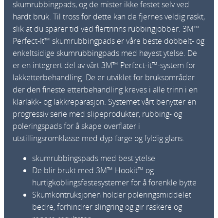
skumrubbingpads, og de mister ikke festet selv ved
hardt bruk. Til tross for dette kan de fjernes veldig raskt,
slik at du sparer tid ved flertrinns rubbingjobber. 3M™
Perfect-It™ skumrubbingpads er våre beste dobbelt- og
enkeltsidige skumrubbingpads med høyest ytelse. De
er en integrert del av vårt 3M™ Perfect-it™-system for
lakketterbehandling. De er utviklet for bruksområder
der den fineste etterbehandling kreves i alle trinn i en
klarlakk- og lakkreparasjon. Systemet vårt benytter en
progressiv serie med slipeprodukter, rubbing- og
poleringspads for å skape overflater i
utstillingsromklasse med dyp farge og fyldig glans.
skumrubbingspads med best ytelse
De blir brukt med 3M™ Hookit™ og
hurtigkoblingsfestesystemer for å forenkle bytte
Skumkontruksjonen holder poleringsmiddelet
bedre, forhindrer slingring og gir raskere og