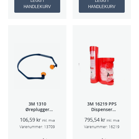
LEGG I
LEGG I
HANDLEKURV
HANDLEKURV
3M 1310
3M 16219 PPS
Øreplugger
Dispenser
m/bøyle
Beger
106,59
kr
795,54
kr
(Large,Std og
inkl. mva
inkl. mva
Midi)
Varenummer:
13709
Varenummer:
16219