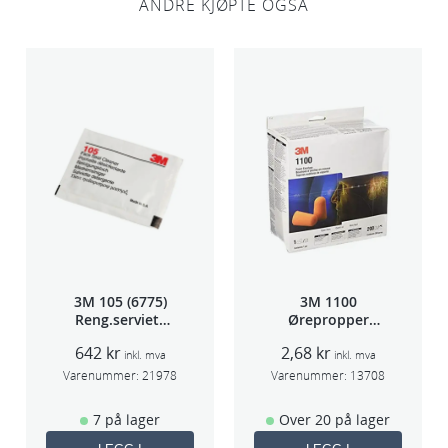
ANDRE KJØPTE OGSÅ
3M 105 (6775)
3M 1100
Reng.serviett
Ørepropper
PK à 40stk
Par(200)
642
kr
2,68
kr
inkl. mva
inkl. mva
Varenummer:
21978
Varenummer:
13708
7 på lager
Over 20 på lager