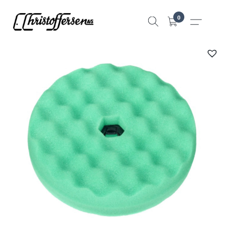
Hopp
0
til
innhold