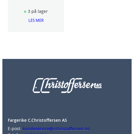
3 på lager
LES MER
Fargerike C.Christoffersen AS
E-post:
kundeservice@cchristoffersen.no