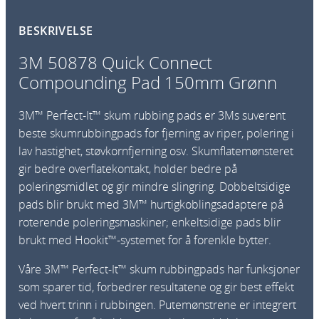
u
BESKRIVELSE
i
c
3M 50878 Quick Connect
k
Compounding Pad 150mm Grønn
C
o
3M™ Perfect-It™ skum rubbing pads er 3Ms suverent
n
beste skumrubbingpads for fjerning av riper, polering i
n
lav hastighet, støvkornfjerning osv. Skumflatemønsteret
e
gir bedre overflatekontakt, holder bedre på
c
poleringsmidlet og gir mindre slingring. Dobbeltsidige
t
pads blir brukt med 3M™ hurtigkoblingsadaptere på
C
roterende poleringsmaskiner; enkeltsidige pads blir
o
brukt med Hookit™-systemet for å forenkle bytter.
m
p
Våre 3M™ Perfect-It™ skum rubbingpads har funksjoner
o
som sparer tid, forbedrer resultatene og gir best effekt
u
ved hvert trinn i rubbingen. Putemønstrene er integrert
n