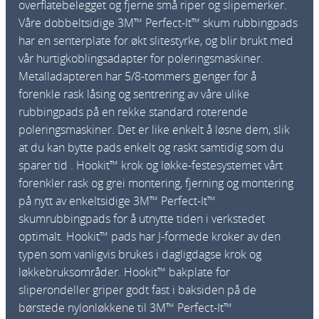
overflatebelegget og fjerne små riper og slipemerker.
n
Våre dobbeltsidige 3M™ Perfect-It™ skum rubbingpads
t
har en senterplate for økt slitestyrke, og blir brukt med
a
vår hurtigkoblingsadapter for poleringsmaskiner.
l
Metalladapteren har 5/8-tommers gjenger for å
l
forenkle rask låsing og sentrering av våre ulike
rubbingpads på en rekke standard roterende
poleringsmaskiner. Det er like enkelt å løsne dem, slik
at du kan bytte pads enkelt og raskt samtidig som du
sparer tid . Hookit™ krok og løkke-festesystemet vårt
forenkler rask og grei montering, fjerning og montering
på nytt av enkeltsidige 3M™ Perfect-It™
skumrubbingpads for å utnytte tiden i verkstedet
optimalt. Hookit™ pads har J-formede kroker av den
typen som vanligvis brukes i dagligdagse krok og
løkkebruksområder. Hookit™ bakplate for
sliperondeller griper godt fast i baksiden på de
børstede nylonløkkene til 3M™ Perfect-It™