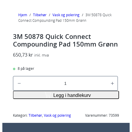
Hjem
/
Tilbehør
/
Vask og polering
/
3M 50878 Quick
Connect Compounding Pad 150mm Grønn
3M 50878 Quick Connect
Compounding Pad 150mm Grønn
650,73
kr
inkl. mva
8 på lager
3
M
5
Legg i handlekurv
0
8
7
Kategori:
Tilbehør
, 
Vask og polering
Varenummer:
73599
8
Q