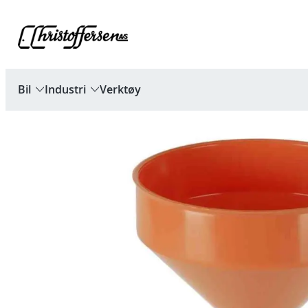
Hopp
til
innhold
Bil
Industri
Verktøy