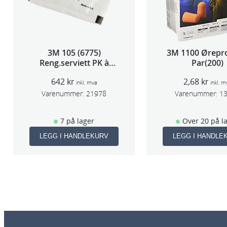
3M 105 (6775)
3M 1100 Ørepr
Reng.serviett PK à
Par(200)
40stk
642
kr
2,68
kr
inkl. mva
inkl. m
Varenummer:
21978
Varenummer:
1
7 på lager
Over 20 på l
LEGG I HANDLEKURV
LEGG I HANDLE