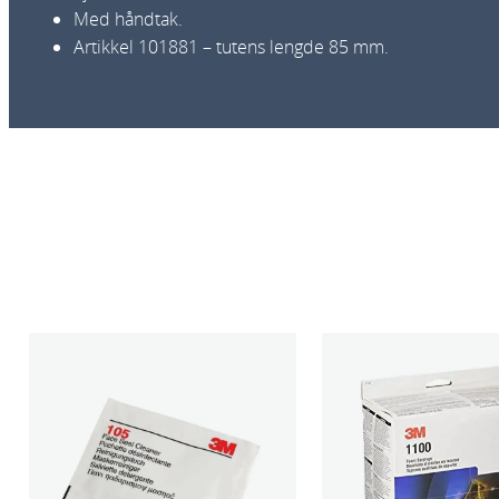
Med håndtak.
Artikkel 101881 – tutens lengde 85 mm.