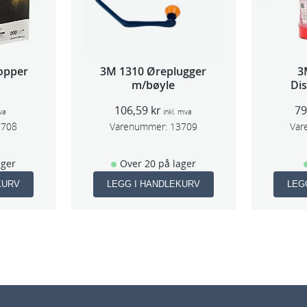
opper
3M 1310 Øreplugger
3
m/bøyle
Di
(Lar
106,59
kr
7
va
inkl. mva
3708
Varenummer:
13709
Var
ager
Over 20 på lager
KURV
LEGG I HANDLEKURV
LEG