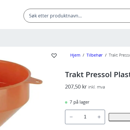
Products
search
Hjem
/
Tilbehør
/
Trakt Press
Trakt Pressol Plas
207,50
kr
inkl. mva
7 på lager
T
r
a