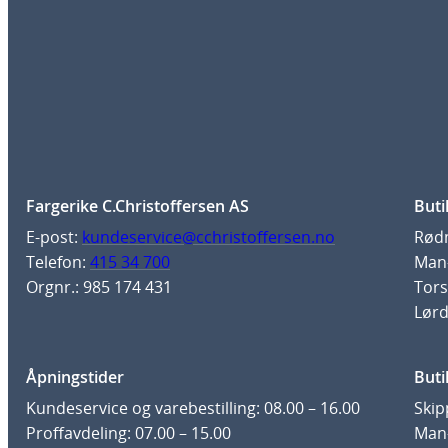
Fargerike C.Christoffersen AS
Buti
E-post:
kundeservice@cchristoffersen.no
Rødm
Telefon:
415 34 700
Man-
Orgnr.: 985 174 431
Tors
Lørd
Åpningstider
Buti
Kundeservice og varebestilling: 08.00 – 16.00
Skip
Proffavdeling: 07.00 – 15.00
Man-