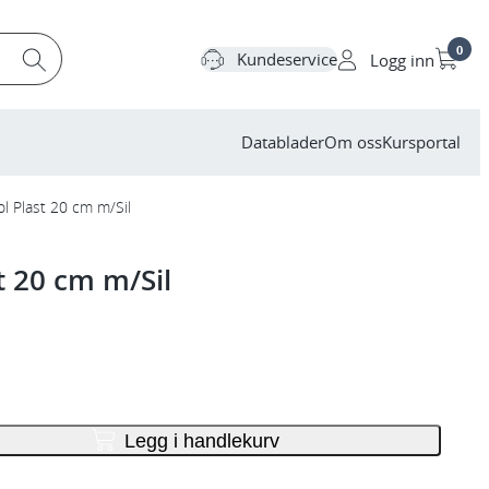
0
Kundeservice
Logg inn
Datablader
Om oss
Kursportal
ol Plast 20 cm m/Sil
t 20 cm m/Sil
Legg i handlekurv