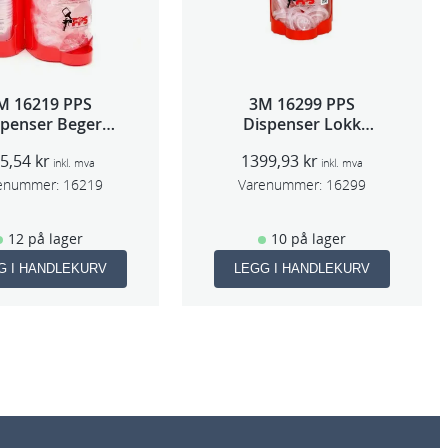
M 16219 PPS
3M 16299 PPS
spenser Beger
Dispenser Lokk
ge,Std og Midi)
(Large,Std og Midi)
95,54
kr
1399,93
kr
inkl. mva
inkl. mva
enummer:
16219
Varenummer:
16299
12 på lager
10 på lager
G I HANDLEKURV
LEGG I HANDLEKURV