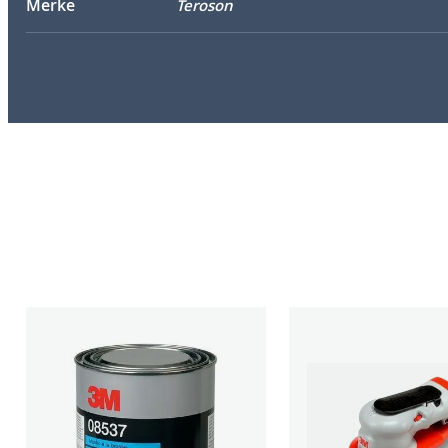
Merke
Teroson