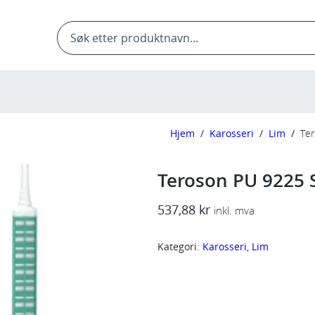
Products
search
Hjem
/
Karosseri
/
Lim
/
Ter
Teroson PU 9225 
537,88
kr
inkl. mva
Kategori:
Karosseri
, 
Lim