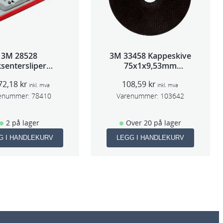
3M 28528
3M 33458 Kappeskive
sentersliper
75x1x9,53mm
entralavs 3mm
5stk/pk pris/stk
72,18
kr
108,59
kr
slag 70×198
inkl. mva
inkl. mva
enummer:
78410
Varenummer:
103642
2 på lager
Over 20 på lager
G I HANDLEKURV
LEGG I HANDLEKURV