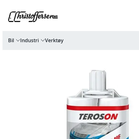
Hopp
til
innhold
Bil
Industri
Verktøy