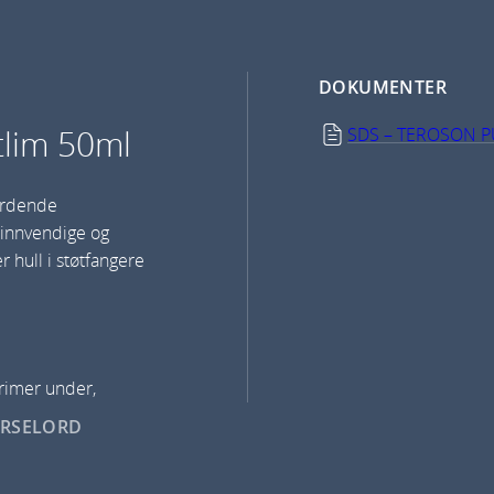
DOKUMENTER
tlim 50ml
SDS – TEROSON P
erdende
 innvendige og
r hull i støtfangere
rimer under,
ARSELORD