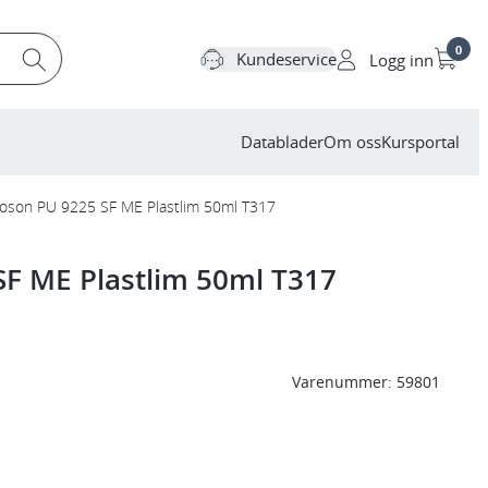
0
Kundeservice
Logg inn
Datablader
Om oss
Kursportal
oson PU 9225 SF ME Plastlim 50ml T317
SF ME Plastlim 50ml T317
Varenummer:
59801