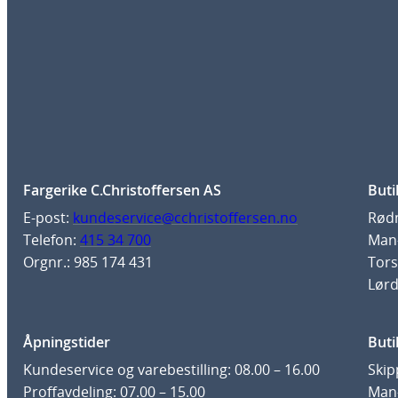
Fargerike C.Christoffersen AS
Buti
E-post:
kundeservice@cchristoffersen.no
Rødm
Telefon:
415 34 700
Man-
Orgnr.: 985 174 431
Tors
Lørd
Åpningstider
Buti
Kundeservice og varebestilling: 08.00 – 16.00
Skip
Proffavdeling: 07.00 – 15.00
Man-