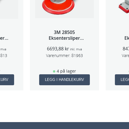
3M 28505
per
Eksentersliper
Ek
 5mm
f/sentr.avsug 2,5mm
f/s
6693,88
kr
84
m
slag 75mm
. mva
inkl. mva
1813
Varenummer:
81963
Var
r
4 på lager
KURV
LEGG I HANDLEKURV
LEG