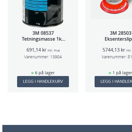
3M 08537
3M 28503
Tetningsmasse 1kg
Eksentersli
boks
f/sentr.avsug
691,14
kr
5744,13
kr
slag 75m
inkl. mva
inkl
Varenummer:
13904
Varenummer:
8
6 på lager
1 på lage
LEGG I HANDLEKURV
LEGG I HANDLE