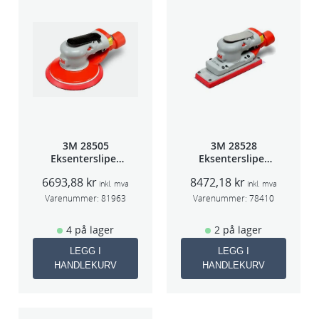
3M 28505
3M 28528
Eksentersliper
Eksentersliper
f/sentr.avsug
f/sentralavs
6693,88
kr
8472,18
kr
2,5mm slag
3mm slag
inkl. mva
inkl. mva
75mm
70×198
Varenummer:
81963
Varenummer:
78410
4 på lager
2 på lager
LEGG I
LEGG I
HANDLEKURV
HANDLEKURV