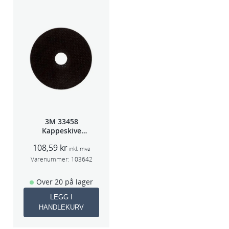
3M 33458
Kappeskive
75x1x9,53mm
108,59
kr
5stk/pk pris/stk
inkl. mva
Varenummer:
103642
Over 20 på lager
LEGG I
HANDLEKURV