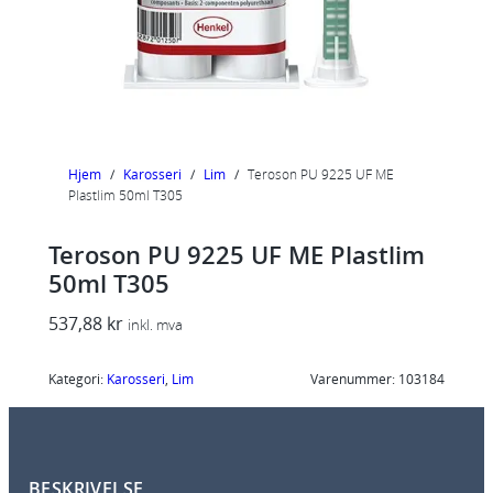
Hjem
/
Karosseri
/
Lim
/
Teroson PU 9225 UF ME
Plastlim 50ml T305
Teroson PU 9225 UF ME Plastlim
50ml T305
537,88
kr
inkl. mva
Kategori:
Karosseri
, 
Lim
Varenummer:
103184
BESKRIVELSE