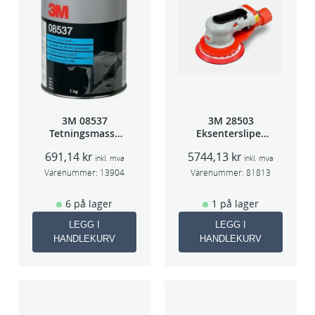
3M 08537
3M 28503
Tetningsmasse
Eksentersliper
1kg boks
f/sentr.avsug
691,14
kr
5744,13
kr
5mm slag
inkl. mva
inkl. mva
75mm
Varenummer:
13904
Varenummer:
81813
6 på lager
1 på lager
LEGG I
LEGG I
HANDLEKURV
HANDLEKURV