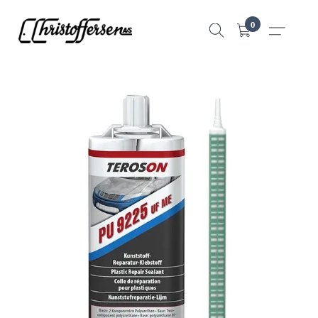
Hopp
0
til
innhold