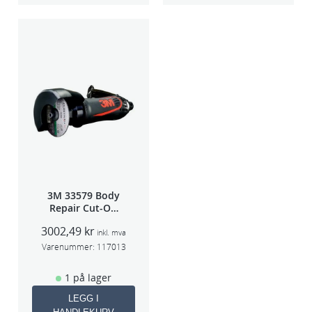
3M 33579 Body
Repair Cut-Off
Wheel Tool
3002,49
kr
75mm
inkl. mva
Varenummer:
117013
1 på lager
LEGG I