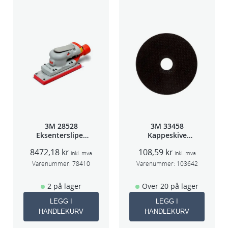
3M 28528
3M 33458
Eksentersliper
Kappeskive
f/sentralavs
75x1x9,53mm
8472,18
kr
108,59
kr
3mm slag
5stk/pk pris/stk
inkl. mva
inkl. mva
70×198
Varenummer:
78410
Varenummer:
103642
2 på lager
Over 20 på lager
LEGG I
LEGG I
HANDLEKURV
HANDLEKURV