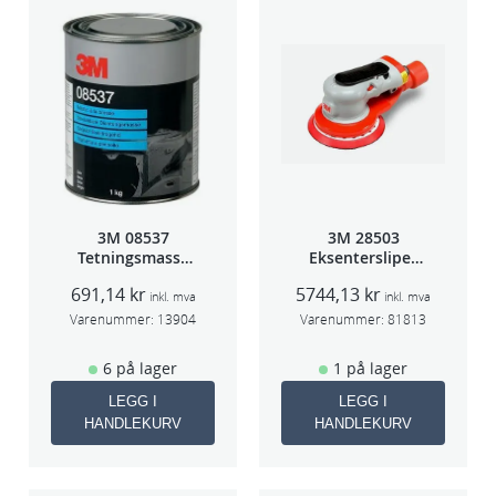
3M 08537
3M 28503
Tetningsmasse
Eksentersliper
1kg boks
f/sentr.avsug
691,14
kr
5744,13
kr
5mm slag
inkl. mva
inkl. mva
75mm
Varenummer:
13904
Varenummer:
81813
6 på lager
1 på lager
LEGG I
LEGG I
HANDLEKURV
HANDLEKURV