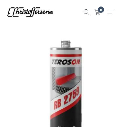
Hopp
0
til
innhold