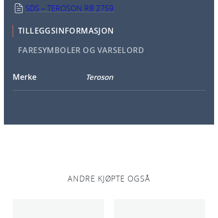
SDS – TEROSON RB 2759
TILLEGGSINFORMASJON
FARESYMBOLER OG VARSELORD
Merke
Teroson
ANDRE KJØPTE OGSÅ