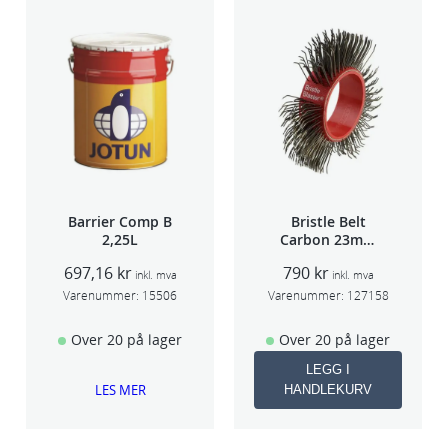
Barrier Comp B
Bristle Belt
2,25L
Carbon 23mm
1stk
697,16
kr
790
kr
inkl. mva
inkl. mva
Varenummer:
15506
Varenummer:
127158
Over 20 på lager
Over 20 på lager
LEGG I
LES MER
HANDLEKURV