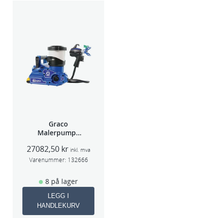
Graco
Malerpumpe
Ultra Quickshot
27082,50
kr
GS20B476
inkl. mva
Varenummer:
132666
8 på lager
LEGG I
HANDLEKURV