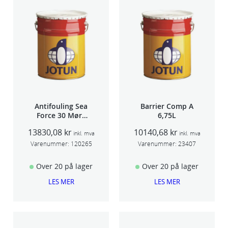
Antifouling Sea
Barrier Comp A
Force 30 Mørk
6,75L
Rød 20L
13830,08
kr
10140,68
kr
inkl. mva
inkl. mva
Varenummer:
120265
Varenummer:
23407
Over 20 på lager
Over 20 på lager
LES MER
LES MER