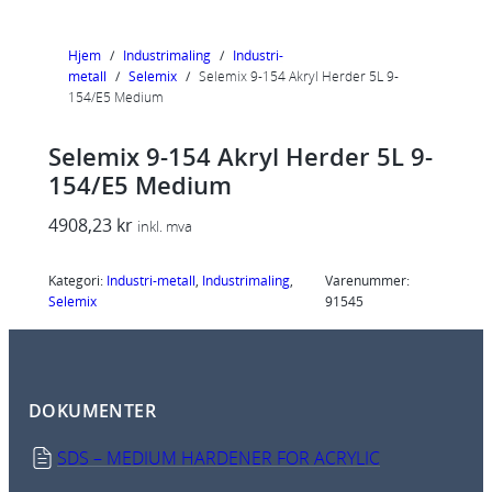
Hjem
/
Industrimaling
/
Industri-
metall
/
Selemix
/
Selemix 9-154 Akryl Herder 5L 9-
154/E5 Medium
Selemix 9-154 Akryl Herder 5L 9-
154/E5 Medium
4908,23
kr
inkl. mva
Kategori:
Industri-metall
, 
Industrimaling
, 
Varenummer:
Selemix
91545
DOKUMENTER
SDS – MEDIUM HARDENER FOR ACRYLIC