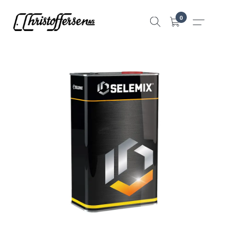
Hopp
0
til
innhold