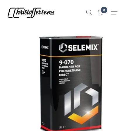
Hopp
0
til
innhold