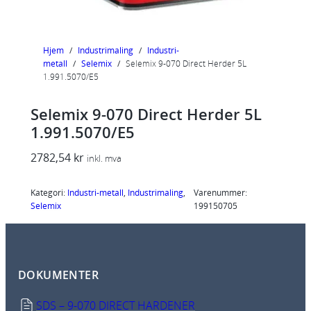
Hjem
/
Industrimaling
/
Industri-
metall
/
Selemix
/
Selemix 9-070 Direct Herder 5L
1.991.5070/E5
Selemix 9-070 Direct Herder 5L
1.991.5070/E5
2782,54
kr
inkl. mva
Kategori:
Industri-metall
, 
Industrimaling
, 
Varenummer:
Selemix
199150705
DOKUMENTER
SDS – 9-070 DIRECT HARDENER