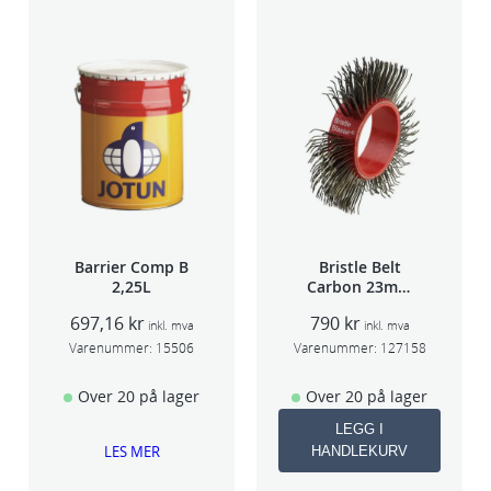
Barrier Comp B
Bristle Belt
2,25L
Carbon 23mm
1stk
697,16
kr
790
kr
inkl. mva
inkl. mva
Varenummer:
15506
Varenummer:
127158
Over 20 på lager
Over 20 på lager
LEGG I
LES MER
HANDLEKURV