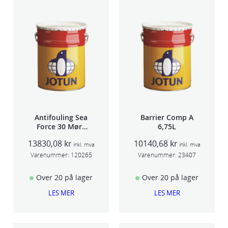
Antifouling Sea
Barrier Comp A
Force 30 Mørk
6,75L
Rød 20L
13830,08
kr
10140,68
kr
inkl. mva
inkl. mva
Varenummer:
120265
Varenummer:
23407
Over 20 på lager
Over 20 på lager
LES MER
LES MER