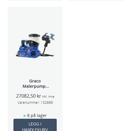
Graco
Malerpumpe
Ultra Quickshot
27082,50
kr
GS20B476
inkl. mva
Varenummer:
132666
8 på lager
LEGG I
HANDLEKURV