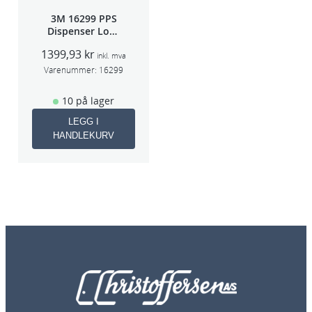
3M 16299 PPS
Dispenser Lokk
(Large,Std og
1399,93
kr
Midi)
inkl. mva
Varenummer:
16299
10 på lager
LEGG I
HANDLEKURV