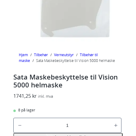
Hjem
/
Tilbehør
/
Verneutstyr
/
Tilbehør til
maske
/
Sata Maskebeskyttelse til Vision 5000 helmaske
Sata Maskebeskyttelse til Vision
5000 helmaske
1741,25
kr
inkl. mva
8 på lager
S
a