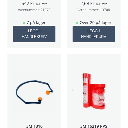
s
642
kr
2,68
kr
inkl. mva
inkl. mva
k
Varenummer:
21978
Varenummer:
13708
e
7 på lager
Over 20 på lager
a
n
LEGG I
LEGG I
t
HANDLEKURV
HANDLEKURV
a
l
l
3M 1310
3M 16219 PPS