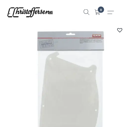
Hopp
0
til
innhold