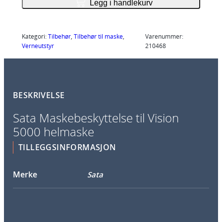
t
Legg i handlekurv
a
M
a
Kategori:
Tilbehør
, 
Tilbehør til maske
, 
Varenummer:
Verneutstyr
210468
s
k
e
b
BESKRIVELSE
e
s
Sata Maskebeskyttelse til Vision
k
5000 helmaske
y
TILLEGGSINFORMASJON
t
t
e
Merke
Sata
l
s
e