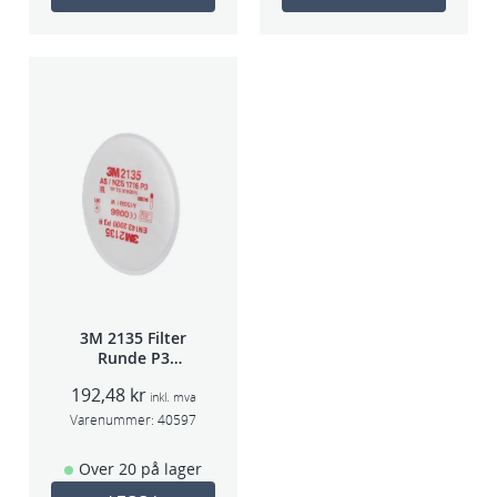
3M 2135 Filter
Runde P3
pris/par
192,48
kr
inkl. mva
Varenummer:
40597
Over 20 på lager