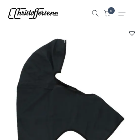
Hopp
0
til
innhold