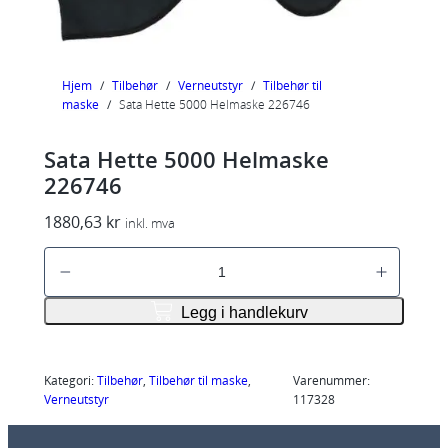
Hjem
/
Tilbehør
/
Verneutstyr
/
Tilbehør til
maske
/
Sata Hette 5000 Helmaske 226746
Sata Hette 5000 Helmaske
226746
1880,63
kr
inkl. mva
S
a
t
Legg i handlekurv
a
H
e
Kategori:
Tilbehør
, 
Tilbehør til maske
, 
Varenummer:
Verneutstyr
117328
t
t