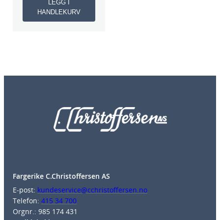
LEGG I
HANDLEKURV
Fargerike C.Christoffersen AS
E-post:
kundeservice@cchristoffersen.no
Telefon:
415 34 700
Orgnr.: 985 174 431