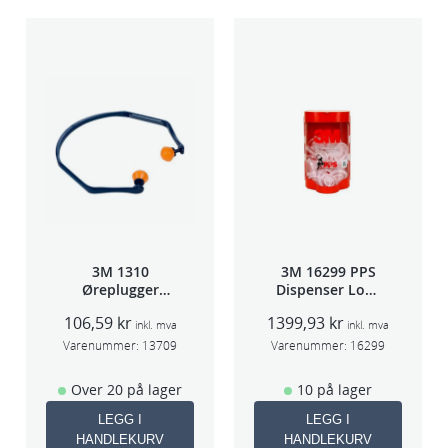
3M 1310
3M 16299 PPS
Øreplugger
Dispenser Lokk
m/bøyle
(Large,Std og
106,59
kr
1399,93
kr
Midi)
inkl. mva
inkl. mva
Varenummer:
13709
Varenummer:
16299
Over 20 på lager
10 på lager
LEGG I
LEGG I
HANDLEKURV
HANDLEKURV