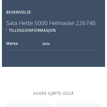
e
5
BESKRIVELSE
0
0
Sata Hette 5000 Helmaske 226746
0
TILLEGGSINFORMASJON
H
e
Merke
Sata
l
m
a
s
k
e
2
2
6
ANDRE KJØPTE OGSÅ
7
4