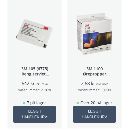
6
a
n
t
a
l
l
3M 105 (6775)
3M 1100
Reng.serviett
Ørepropper
PK à 40stk
Par(200)
642
kr
2,68
kr
inkl. mva
inkl. mva
Varenummer:
21978
Varenummer:
13708
7 på lager
Over 20 på lager
LEGG I
LEGG I
HANDLEKURV
HANDLEKURV