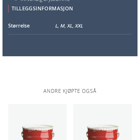
1
r
TILLEGGSINFORMASJON
2
t
5
m
Størrelse
L, M, XL, XXL
c
k
c
r
l
o
g
o
a
n
t
ANDRE KJØPTE OGSÅ
a
l
l