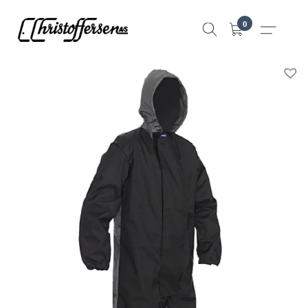
Hopp
0
til
innhold