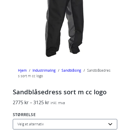
Hjem
/
Industrimaling
/
Sandblåsing
/
Sandblåsedres
s sort m cc logo
Sandblåsedress sort m cc logo
P
2775
kr
–
3125
kr
inkl. mva
r
STØRRELSE
i
s