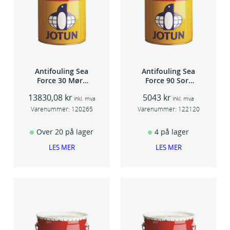
Antifouling Sea
Antifouling Sea
Force 30 Mørk
Force 90 Sort
Rød 20L
5L
13830,08
kr
5043
kr
inkl. mva
inkl. mva
Varenummer:
120265
Varenummer:
122120
Over 20 på lager
4 på lager
LES MER
LES MER