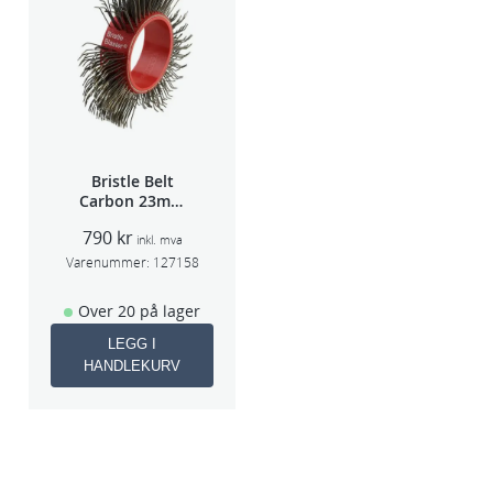
Bristle Belt
Carbon 23mm
1stk
790
kr
inkl. mva
Varenummer:
127158
Over 20 på lager
LEGG I
HANDLEKURV