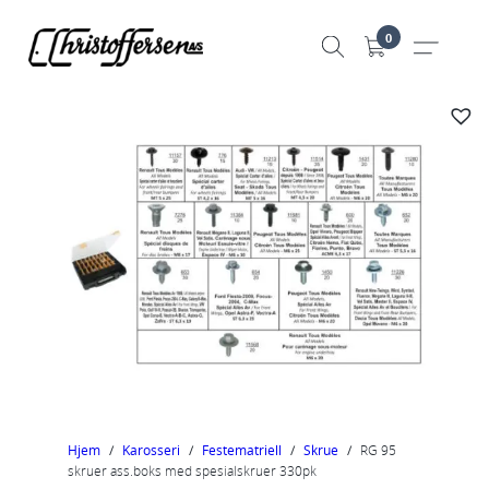
Hopp
0
til
innhold
Hjem
/
Karosseri
/
Festematriell
/
Skrue
/
RG 95
skruer ass.boks med spesialskruer 330pk