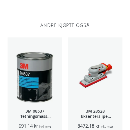
k
r
u
ANDRE KJØPTE OGSÅ
e
r
3
3
0
p
k
a
n
t
a
l
3M 08537
3M 28528
l
Tetningsmasse
Eksentersliper
1kg boks
f/sentralavs
691,14
kr
8472,18
kr
3mm slag
inkl. mva
inkl. mva