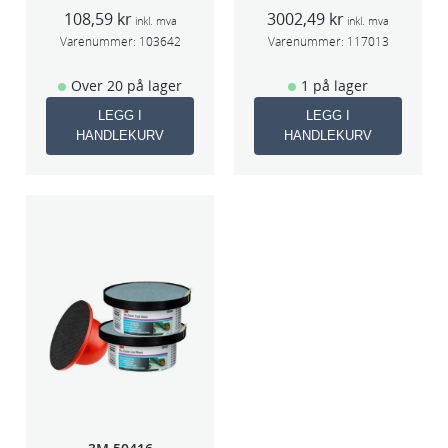
75x1x9,53mm
Wheel Tool
108,59
kr
3002,49
kr
5stk/pk pris/stk
75mm
inkl. mva
inkl. mva
Varenummer:
103642
Varenummer:
117013
Over 20 på lager
1 på lager
LEGG I
LEGG I
HANDLEKURV
HANDLEKURV