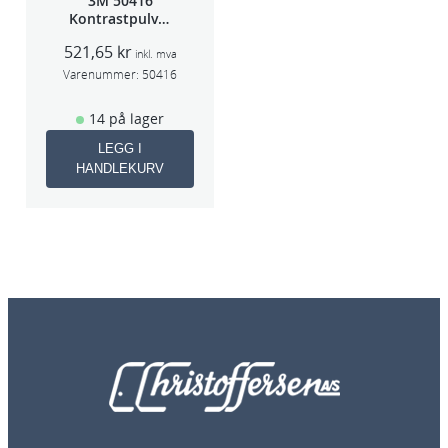
3M 50416
Kontrastpulver
Orange
521,65
kr
inkl. mva
Varenummer:
50416
14 på lager
LEGG I
HANDLEKURV