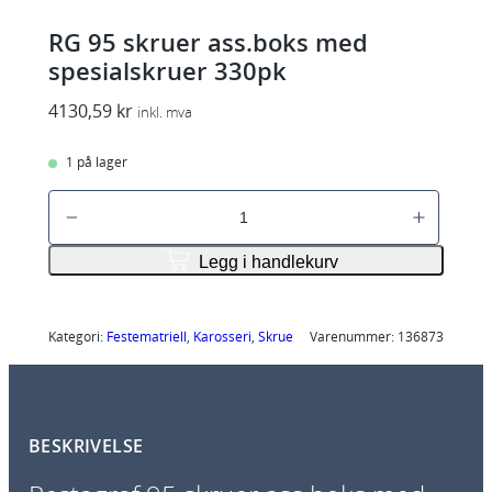
RG 95 skruer ass.boks med
spesialskruer 330pk
4130,59
kr
inkl. mva
1 på lager
R
G
9
Legg i handlekurv
5
s
k
Kategori:
Festematriell
, 
Karosseri
, 
Skrue
Varenummer:
136873
r
u
e
BESKRIVELSE
r
a