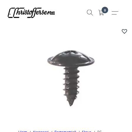
Hopp
0
til
innhold