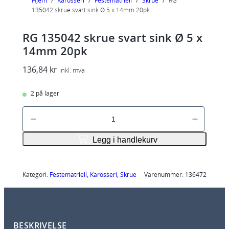
Hjem
/
Karosseri
/
Festematriell
/
Skrue
/
RG
135042 skrue svart sink Ø 5 x 14mm 20pk
RG 135042 skrue svart sink Ø 5 x
14mm 20pk
136,84
kr
inkl. mva
2 på lager
R
G
1
Legg i handlekurv
3
5
0
Kategori:
Festematriell
, 
Karosseri
, 
Skrue
Varenummer:
136472
4
2
s
BESKRIVELSE
k