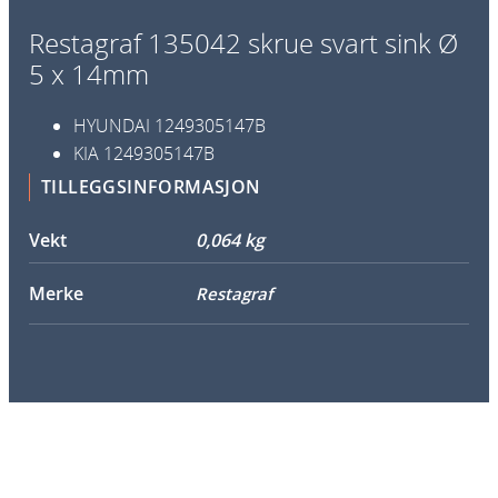
r
Restagraf 135042 skrue svart sink Ø
u
5 x 14mm
e
s
HYUNDAI
1249305147B
v
KIA
1249305147B
a
TILLEGGSINFORMASJON
r
t
Vekt
0,064 kg
s
i
Merke
Restagraf
n
k
Ø
5
x
1
4
m