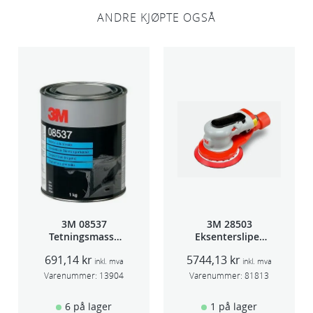
m
ANDRE KJØPTE OGSÅ
2
0
p
k
a
n
t
a
l
l
3M 08537
3M 28503
Tetningsmasse
Eksentersliper
1kg boks
f/sentr.avsug
691,14
kr
5744,13
kr
5mm slag
inkl. mva
inkl. mva
75mm
Varenummer:
13904
Varenummer:
81813
6 på lager
1 på lager