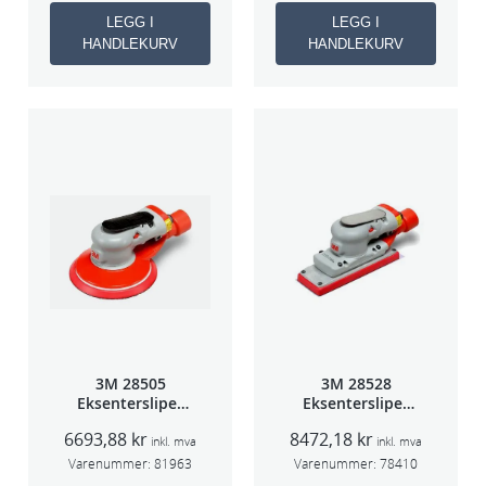
LEGG I
LEGG I
HANDLEKURV
HANDLEKURV
3M 28505
3M 28528
Eksentersliper
Eksentersliper
f/sentr.avsug
f/sentralavs
6693,88
kr
8472,18
kr
2,5mm slag
3mm slag
inkl. mva
inkl. mva
75mm
70×198
Varenummer:
81963
Varenummer:
78410