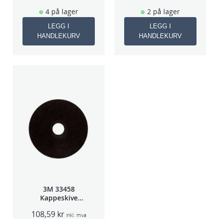
4 på lager
2 på lager
LEGG I
LEGG I
HANDLEKURV
HANDLEKURV
3M 33458
Kappeskive
75x1x9,53mm
108,59
kr
5stk/pk pris/stk
inkl. mva