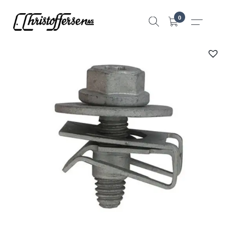
Hopp
0
til
innhold