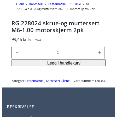
Hjem
/
Karosseri
/
Festematriell
/
Skrue
/
RG
228024 skrue-og muttersett M6-1.00 motorskjerm 2pk
RG 228024 skrue-og muttersett
M6-1.00 motorskjerm 2pk
99,46
kr
inkl. mva
R
G
2
Legg i handlekurv
2
8
0
Kategori:
Festematriell
, 
Karosseri
, 
Skrue
Varenummer:
136364
2
4
s
BESKRIVELSE
k
r