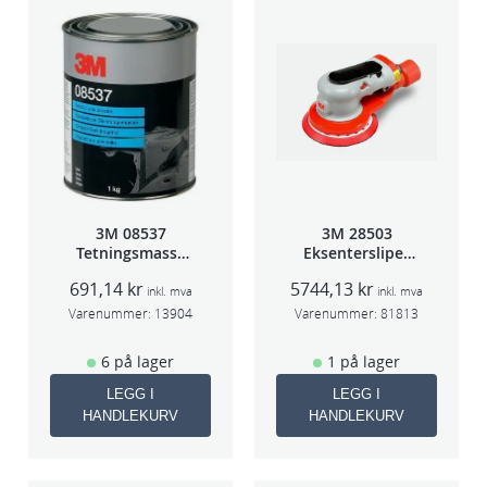
1
.
0
0
m
o
t
o
r
3M 08537
3M 28503
Tetningsmasse
Eksentersliper
s
1kg boks
f/sentr.avsug
k
691,14
kr
5744,13
kr
5mm slag
inkl. mva
inkl. mva
75mm
j
Varenummer:
13904
Varenummer:
81813
e
6 på lager
1 på lager
r
m
LEGG I
LEGG I
HANDLEKURV
HANDLEKURV
2
p
k