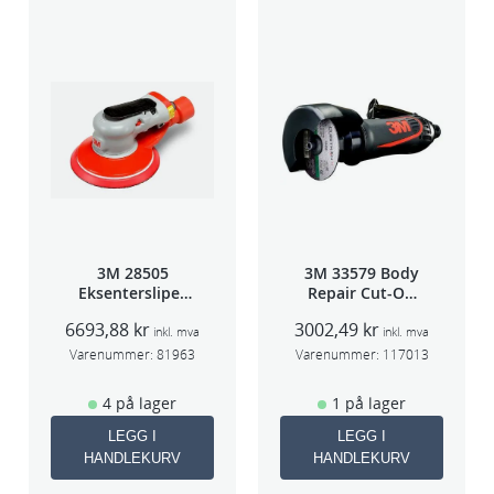
a
n
t
a
l
l
3M 28505
3M 33579 Body
Eksentersliper
Repair Cut-Off
f/sentr.avsug
Wheel Tool
6693,88
kr
3002,49
kr
2,5mm slag
75mm
inkl. mva
inkl. mva
75mm
Varenummer:
81963
Varenummer:
117013
4 på lager
1 på lager
LEGG I
LEGG I
HANDLEKURV
HANDLEKURV