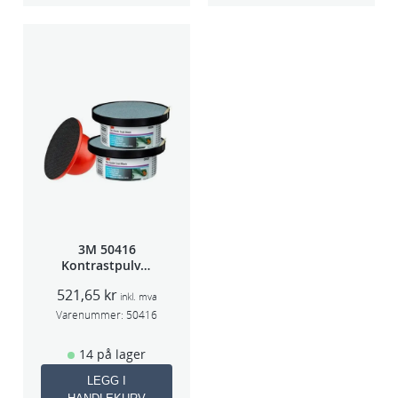
3M 50416
Kontrastpulver
Orange
521,65
kr
inkl. mva
Varenummer:
50416
14 på lager
LEGG I