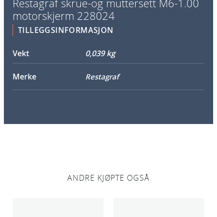
Restagraf skrue-og muttersett M6-1.00
u
motorskjerm 228024
e
TILLEGGSINFORMASJON
-
o
Vekt
0,039 kg
g
m
Merke
Restagraf
u
t
t
e
r
s
e
t
t
ANDRE KJØPTE OGSÅ
M
6
-