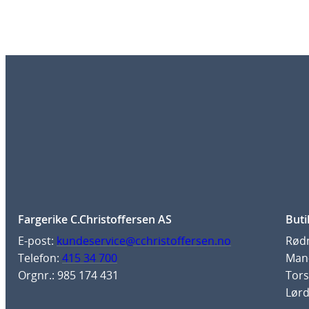
Fargerike C.Christoffersen AS
Buti
E-post:
kundeservice@cchristoffersen.no
Rødm
Telefon:
415 34 700
Man-
Orgnr.: 985 174 431
Tors
Lørd