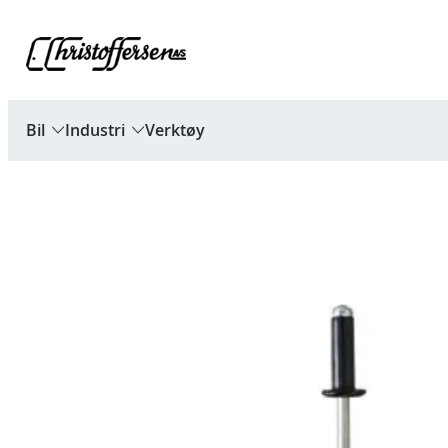
Hopp
til
innhold
Bil
Industri
Verktøy