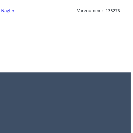
, 
Nagler
Varenummer:
136276