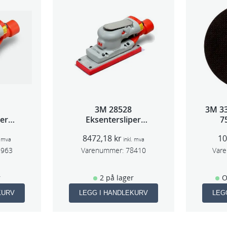
e
r
i
2
0
p
k
3M 28528
3M 3
a
per
Eksentersliper
7
n
2,5mm
f/sentralavs 3mm
5s
8472,18
kr
1
m
slag 70×198
t
. mva
inkl. mva
1963
Varenummer:
78410
Var
a
l
r
2 på lager
O
l
KURV
LEGG I HANDLEKURV
LEG