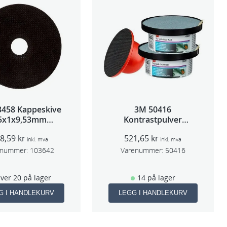
3458 Kappeskive
3M 50416
5x1x9,53mm
Kontrastpulver
tk/pk pris/stk
Orange
08,59
kr
521,65
kr
inkl. mva
inkl. mva
enummer:
103642
Varenummer:
50416
ver 20 på lager
14 på lager
G I HANDLEKURV
LEGG I HANDLEKURV