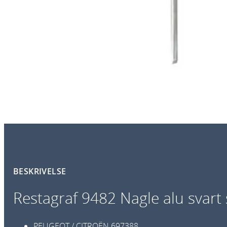
BESKRIVELSE
Restagraf 9482 Nagle alu svar
PEUGEOT / CITROËN
697388