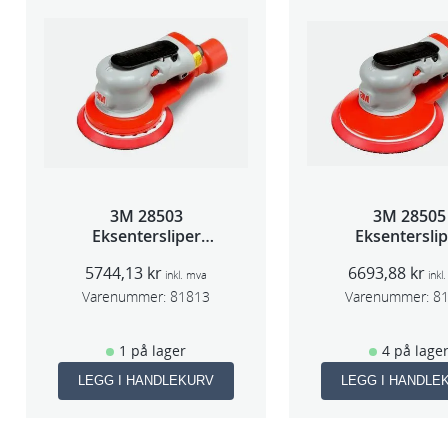
3M 28503
3M 28505
Eksentersliper
Eksentersli
f/sentr.avsug 5mm
f/sentr.avsug 
5744,13
kr
6693,88
kr
slag 75mm
slag 75m
inkl. mva
inkl
Varenummer:
81813
Varenummer:
8
1 på lager
4 på lage
LEGG I HANDLEKURV
LEGG I HANDLE