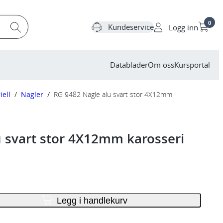
0
Kundeservice
Logg inn
Datablader
Om oss
Kursportal
iell
/
Nagler
/
RG 9482 Nagle alu svart stor 4X12mm
u svart stor 4X12mm karosseri
Legg i handlekurv