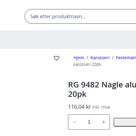
Products
search
Hjem
/
Karosseri
/
Festematr
karosseri 20pk
RG 9482 Nagle al
20pk
116,04
kr
inkl. mva
R
G
9