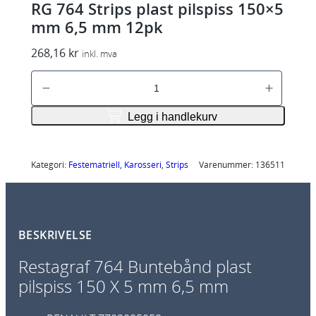
RG 764 Strips plast pilspiss 150×5
mm 6,5 mm 12pk
268,16
kr
inkl. mva
R
G
7
Legg i handlekurv
6
4
S
Kategori:
Festematriell
, 
Karosseri
, 
Strips
Varenummer:
136511
t
r
i
BESKRIVELSE
p
s
Restagraf 764 Buntebånd plast
p
pilspiss 150 X 5 mm 6,5 mm
l
a