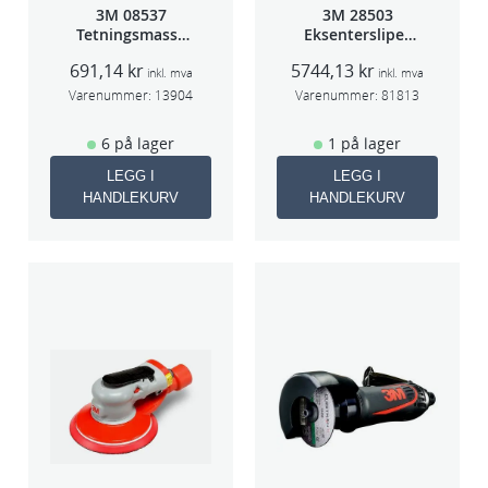
3M 08537
3M 28503
Tetningsmasse
Eksentersliper
1kg boks
f/sentr.avsug
691,14
kr
5744,13
kr
5mm slag
inkl. mva
inkl. mva
75mm
Varenummer:
13904
Varenummer:
81813
6 på lager
1 på lager
LEGG I
LEGG I
HANDLEKURV
HANDLEKURV