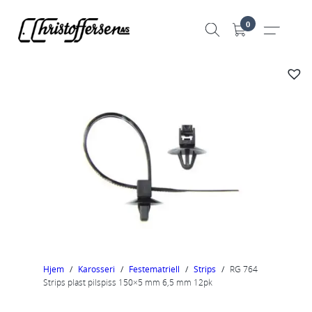
Hopp
0
til
innhold
Hjem
/
Karosseri
/
Festematriell
/
Strips
/
RG 764
Strips plast pilspiss 150×5 mm 6,5 mm 12pk