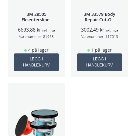
3M 28505
3M 33579 Body
Eksentersliper
Repair Cut-Off
f/sentr.avsug
Wheel Tool
6693,88
kr
3002,49
kr
2,5mm slag
75mm
inkl. mva
inkl. mva
75mm
Varenummer:
81963
Varenummer:
117013
4 på lager
1 på lager
LEGG I
LEGG I
HANDLEKURV
HANDLEKURV