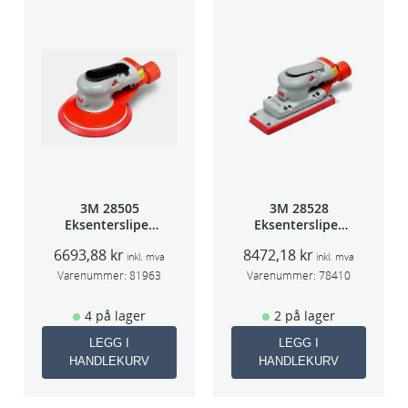
3M 28505
3M 28528
Eksentersliper
Eksentersliper
f/sentr.avsug
f/sentralavs
6693,88
kr
8472,18
kr
2,5mm slag
3mm slag
inkl. mva
inkl. mva
75mm
70×198
Varenummer:
81963
Varenummer:
78410
4 på lager
2 på lager
LEGG I
LEGG I
HANDLEKURV
HANDLEKURV