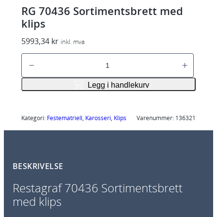
RG 70436 Sortimentsbrett med
klips
5993,34
kr
inkl. mva
R
G
7
Legg i handlekurv
0
4
3
Kategori:
Festematriell
, 
Karosseri
, 
Klips
Varenummer:
136321
6
S
o
BESKRIVELSE
r
t
Restagraf 70436 Sortimentsbrett
i
med klips
m
e