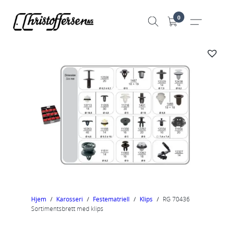
Hopp
0
til
innhold
Hjem
/
Karosseri
/
Festematriell
/
Klips
/
RG 70436
Sortimentsbrett med klips