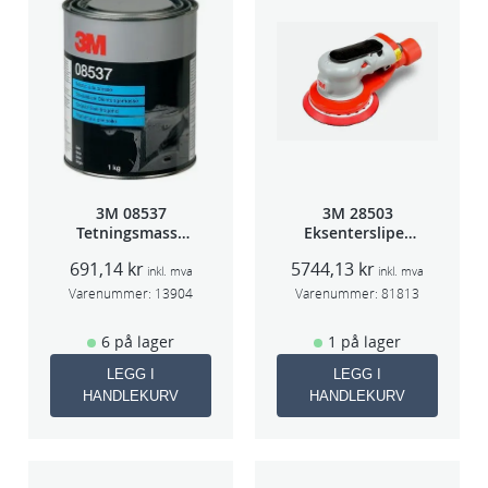
3M 08537
3M 28503
Tetningsmasse
Eksentersliper
1kg boks
f/sentr.avsug
691,14
kr
5744,13
kr
5mm slag
inkl. mva
inkl. mva
75mm
Varenummer:
13904
Varenummer:
81813
6 på lager
1 på lager
LEGG I
LEGG I
HANDLEKURV
HANDLEKURV