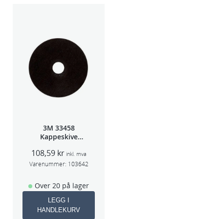
3M 33458
Kappeskive
75x1x9,53mm
108,59
kr
5stk/pk pris/stk
inkl. mva
Varenummer:
103642
Over 20 på lager
LEGG I
HANDLEKURV