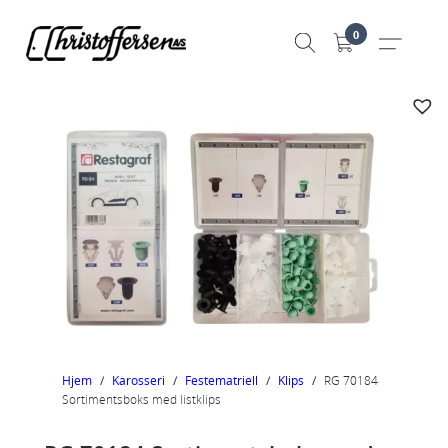
Hopp
0
til
innhold
Hjem
/
Karosseri
/
Festematriell
/
Klips
/
RG 70184
Sortimentsboks med listklips