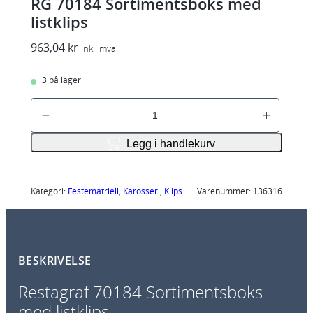
RG 70184 Sortimentsboks med
listklips
963,04
kr
inkl. mva
3 på lager
R
G
7
Legg i handlekurv
0
1
8
Kategori:
Festematriell
, 
Karosseri
, 
Klips
Varenummer:
136316
4
S
o
BESKRIVELSE
r
t
Restagraf 70184 Sortimentsboks
i
med listklips