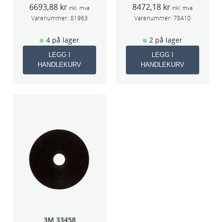
6693,88
kr
8472,18
kr
2,5mm slag
3mm slag
inkl. mva
inkl. mva
75mm
70×198
Varenummer:
81963
Varenummer:
78410
4 på lager
2 på lager
LEGG I
LEGG I
HANDLEKURV
HANDLEKURV
3M 33458