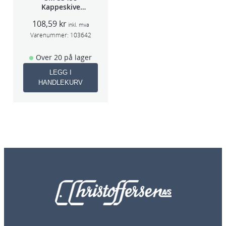
Kappeskive
75x1x9,53mm
108,59
kr
5stk/pk pris/stk
inkl. mva
Varenummer:
103642
Over 20 på lager
LEGG I
HANDLEKURV