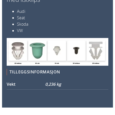
m
e
Audi
n
Seat
t
Skoda
s
VW
b
o
k
s
m
e
d
TILLEGGSINFORMASJON
l
Vekt
0,236 kg
i
s
t
k
l