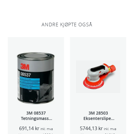
i
p
s
a
ANDRE KJØPTE OGSÅ
n
t
a
l
l
3M 08537
3M 28503
Tetningsmasse
Eksentersliper
1kg boks
f/sentr.avsug
691,14
kr
5744,13
kr
5mm slag
inkl. mva
inkl. mva