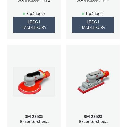
75mm
Varenummer:
13904
Varenummer:
81813
6 på lager
1 på lager
LEGG I
LEGG I
HANDLEKURV
HANDLEKURV
3M 28505
3M 28528
Eksentersliper
Eksentersliper
f/sentr.avsug
f/sentralavs