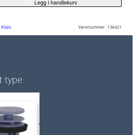
Legg i handlekurv
, 
Klips
Varenummer:
136421
t type