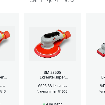
ANDRE KJØPTE OGSÅ
p
e
a
n
t
a
l
l
3M 28505
per
Eksentersliper
Ek
 5mm
f/sentr.avsug 2,5mm
f/s
6693,88
kr
84
m
slag 75mm
. mva
inkl. mva
1813
Varenummer:
81963
Var
r
4 på lager