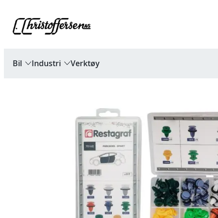
Hopp
til
innhold
Bil
Industri
Verktøy