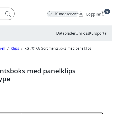
0
Kundeservice
Logg inn
Datablader
Om oss
Kursportal
iell
/
Klips
/
RG 70168 Sortimentsboks med panelklips
ntsboks med panelklips
ype