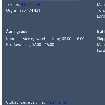
Telefon:
415 34 700
Man-
Orgnr.: 985 174 431
Tors
Lørd
Åpningstider
Buti
Kundeservice og varebestilling: 08.00 – 16.00
Skip
Proffavdeling: 07.00 – 15.00
Man-
Lørd
Utviklet i samarbeid med
Maksimer AS