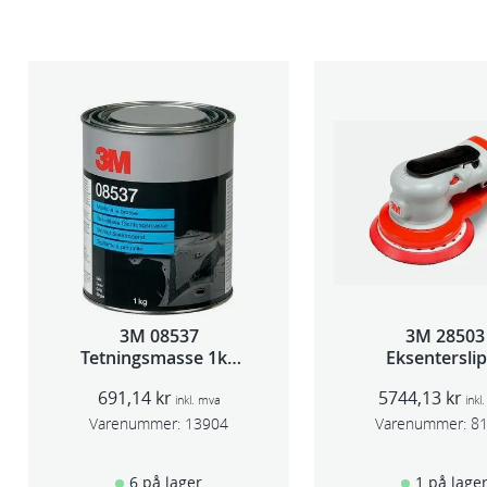
3M 08537
3M 28503
Tetningsmasse 1kg
Eksentersli
boks
f/sentr.avsug
691,14
kr
5744,13
kr
slag 75m
inkl. mva
inkl
Varenummer:
13904
Varenummer:
8
6 på lager
1 på lage