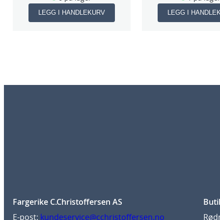
LEGG I HANDLEKURV
LEGG I HANDLE
Fargerike C.Christoffersen AS
Buti
E-post:
kundeservice@cchristoffersen.no
Rødm