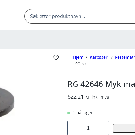
Products
search
Hjem
/
Karosseri
/
Festematr
100 pk
RG 42646 Myk mat
622,21
kr
inkl. mva
1 på lager
R
G