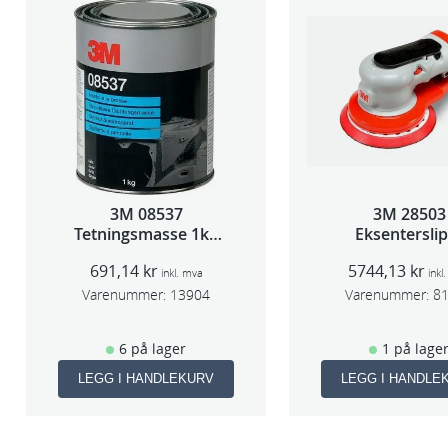
3M 08537
3M 28503
Tetningsmasse 1kg
Eksentersli
boks
f/sentr.avsug
691,14
kr
5744,13
kr
slag 75m
inkl. mva
inkl
Varenummer:
13904
Varenummer:
8
6 på lager
1 på lage
LEGG I HANDLEKURV
LEGG I HANDLE