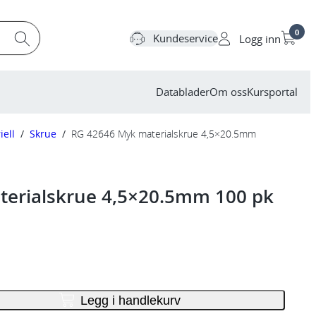
0
Kundeservice
Logg inn
Datablader
Om oss
Kursportal
iell
/
Skrue
/
RG 42646 Myk materialskrue 4,5×20.5mm
erialskrue 4,5×20.5mm 100 pk
Legg i handlekurv