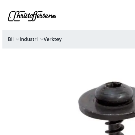
Hopp
til
innhold
Bil
Industri
Verktøy