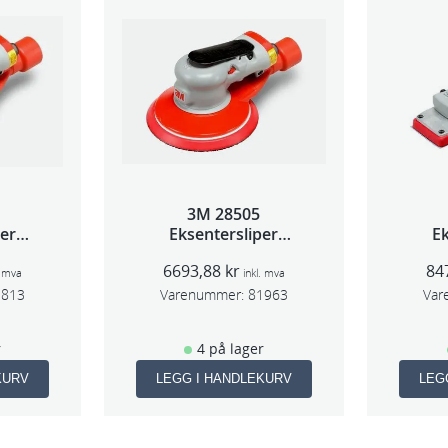
0
0
p
k
a
n
t
3M 28505
a
per
Eksentersliper
Ek
l
 5mm
f/sentr.avsug 2,5mm
f/s
6693,88
kr
84
l
m
slag 75mm
. mva
inkl. mva
1813
Varenummer:
81963
Var
r
4 på lager
KURV
LEGG I HANDLEKURV
LEG