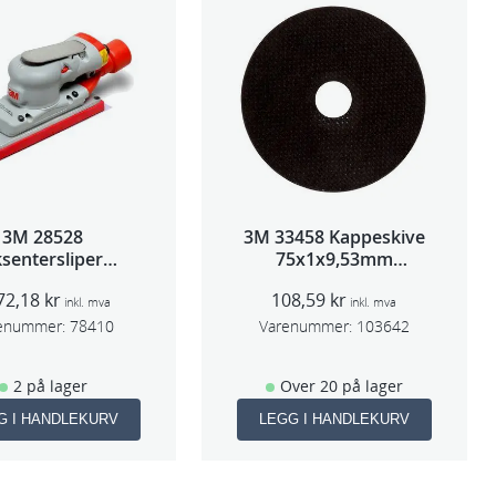
3M 28528
3M 33458 Kappeskive
sentersliper
75x1x9,53mm
entralavs 3mm
5stk/pk pris/stk
72,18
kr
108,59
kr
slag 70×198
inkl. mva
inkl. mva
enummer:
78410
Varenummer:
103642
2 på lager
Over 20 på lager
G I HANDLEKURV
LEGG I HANDLEKURV