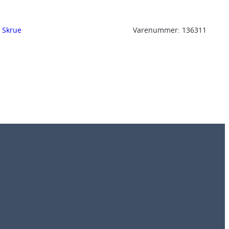
, 
Skrue
Varenummer:
136311