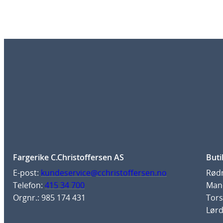
Fargerike C.Christoffersen AS
Buti
E-post:
kundeservice@cchristoffersen.no
Rødm
Telefon:
415 34 700
Man-
Orgnr.: 985 174 431
Tors
Lørd