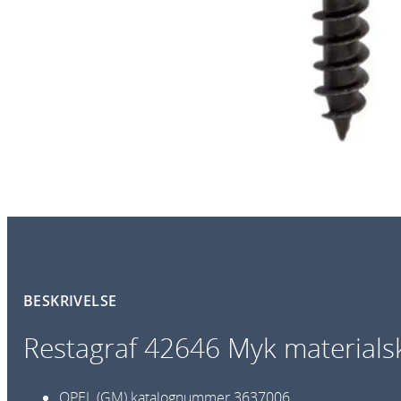
BESKRIVELSE
Restagraf 42646 Myk material
OPEL (GM) katalognummer
3637006