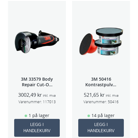
3M 33579 Body
3M 50416
Repair Cut-Off
Kontrastpulver
Wheel Tool
Orange
3002,49
kr
521,65
kr
75mm
inkl. mva
inkl. mva
Varenummer:
117013
Varenummer:
50416
1 på lager
14 på lager
LEGG I
LEGG I
HANDLEKURV
HANDLEKURV