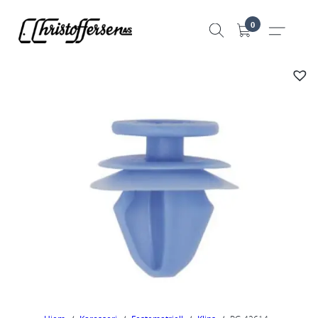
Hopp
0
til
innhold