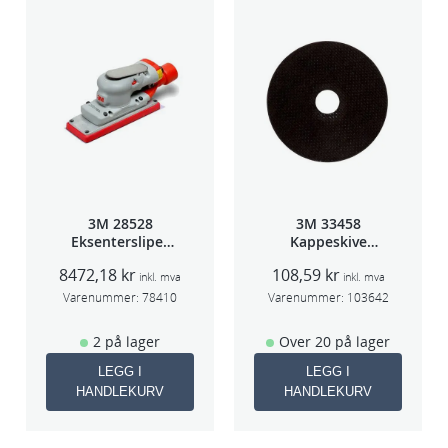
3M 28528
3M 33458
Eksentersliper
Kappeskive
f/sentralavs
75x1x9,53mm
8472,18
kr
108,59
kr
3mm slag
5stk/pk pris/stk
inkl. mva
inkl. mva
70×198
Varenummer:
78410
Varenummer:
103642
2 på lager
Over 20 på lager
LEGG I
LEGG I
HANDLEKURV
HANDLEKURV