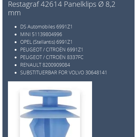
Restagraf 42614 Panelklips Ø 8,2
l
mm
k
l
DS Automobiles
6991Z1
i
MINI
51139804996
p
OPEL (Stellantis)
6991Z1
s
PEUGEOT / CITROËN
6991Z1
Ø
PEUGEOT / CITROËN
8337FC
8
RENAULT
8200909084
,
SUBSTITUERBAR FOR VOLVO
30648141
2
m
m
a
n
t
a
l
l