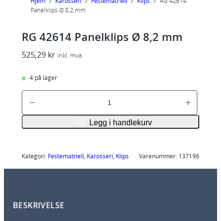
Hjem
/
Karosseri
/
Festematriell
/
Klips
/
RG 42614
Panelklips Ø 8,2 mm
RG 42614 Panelklips Ø 8,2 mm
525,29
kr
inkl. mva
4 på lager
R
G
4
Legg i handlekurv
2
6
1
Kategori:
Festematriell
, 
Karosseri
, 
Klips
Varenummer:
137196
4
P
a
BESKRIVELSE
n
e