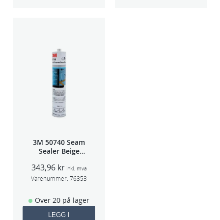
3M 50740 Seam
Sealer Beige
310m(erstatter
343,96
kr
8851)
inkl. mva
Varenummer:
76353
Over 20 på lager
LEGG I